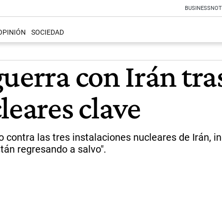
BUSINESS
NOT
OPINIÓN
SOCIEDAD
guerra con Irán tr
leares clave
ntra las tres instalaciones nucleares de Irán, inc
stán regresando a salvo".