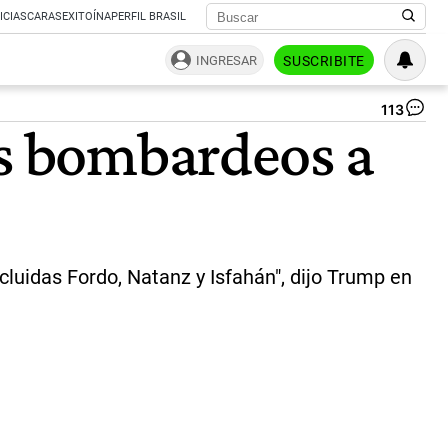
ICIAS
CARAS
EXITOÍNA
PERFIL BRASIL
INGRESAR
SUSCRIBITE
113
Do
as bombardeos a
Tr
|
CE
luidas Fordo, Natanz y Isfahán", dijo Trump en