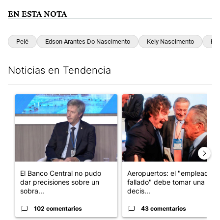
EN ESTA NOTA
Pelé
Edson Arantes Do Nascimento
Kely Nascimento
Hos
Noticias en Tendencia
Este listado muestra los artículos con más comentarios en los últim
Un artículo de tendencia con el título "El Banco Central no pud
Un artículo de tendencia con e
El Banco Central no pudo
Aeropuertos: el "empleado
dar precisiones sobre un
fallado" debe tomar una
sobra...
decis...
102 comentarios
43 comentarios