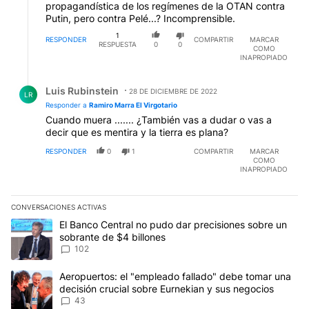
propagandística de los regímenes de la OTAN contra
Putin, pero contra Pelé...? Incomprensible.
1
RESPONDER
COMPARTIR
MARCAR
RESPUESTA
0
0
COMO
INAPROPIADO
Respuesta de Luis Rubinstein.
Luis Rubinstein
28 DE DICIEMBRE DE 2022
LR
Responder a
Ramiro Marra El Virgotario
Cuando muera ....... ¿También vas a dudar o vas a
decir que es mentira y la tierra es plana?
RESPONDER
0
1
COMPARTIR
MARCAR
COMO
INAPROPIADO
CONVERSACIONES ACTIVAS
Este listado muestra los artículos con más comentarios en los últim
Un artículo de tendencia con el título "El Banco Central no pudo 
El Banco Central no pudo dar precisiones sobre un
sobrante de $4 billones
102
Un artículo de tendencia con el título "Aeropuertos: el "empleado
Aeropuertos: el "empleado fallado" debe tomar una
decisión crucial sobre Eurnekian y sus negocios
43