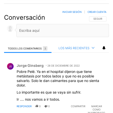
INICIAR SESIÓN
|
CREAR CUENTA
Conversación
SIGA ESTA CO
SEGUIR
LOS MÁS RECIENTES
TODOS LOS COMENTARIOS
3
Todos los comentarios
Comentario de Jorge Ginsberg.
Jorge Ginsberg
28 DE DICIEMBRE DE 2022
JG
Pobre Pelé. Ya en el hospital dijeron que tiene
metástasis por todos lados y que no es posible
salvarlo. Solo le dan calmantes para que no sienta
dolor.
Lo importante es que se vaya sin sufrir.
Ir .... nos vamos a ir todos.
RESPONDER
0
0
COMPARTIR
MARCAR
COMO
INAPROPIADO