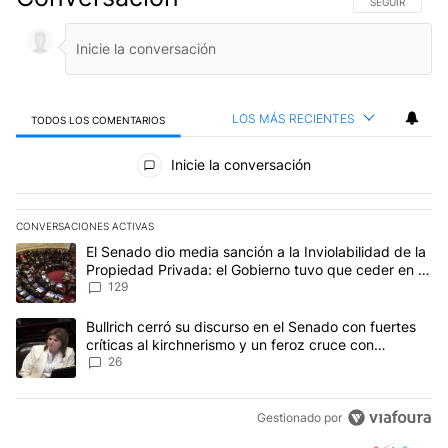
SIGA ESTA CO
SEGUIR
LOS MÁS RECIENTES
TODOS LOS COMENTARIOS
Todos los comentarios
Inicie la conversación
CONVERSACIONES ACTIVAS
Este listado muestra los artículos con más comentarios en los últim
Un artículo de tendencia con el título "El Senado dio media sanci
El Senado dio media sanción a la Inviolabilidad de la
Propiedad Privada: el Gobierno tuvo que ceder en la
Ley del Manejo del Fuego
129
Un artículo de tendencia con el título "Bullrich cerró su discurso e
Bullrich cerró su discurso en el Senado con fuertes
críticas al kirchnerismo y un feroz cruce con
Capitanich al que le gritó “¡cállate!”
26
Gestionado por