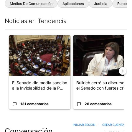
Medios De Comunicación
Aplicaciones
Justicia
Europa
Noticias en Tendencia
Este listado muestra los artículos con más comentarios en los últim
Un artículo de tendencia con el título "El Senado dio media san
Un artículo de tendencia con el
El Senado dio media sanción
Bullrich cerró su discurso en
a la Inviolabilidad de la P...
el Senado con fuertes crí...
131 comentarios
26 comentarios
INICIAR SESIÓN
|
CREAR CUENTA
Conversación