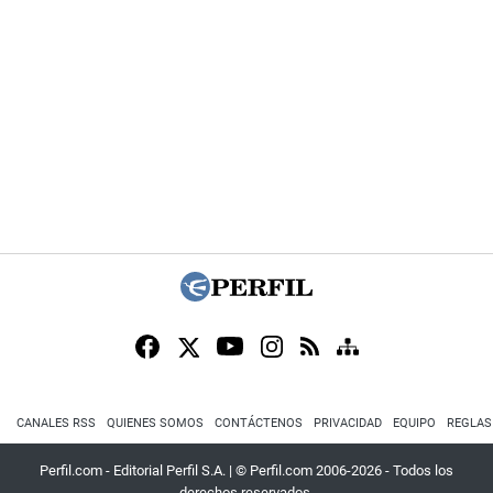
CANALES RSS
QUIENES SOMOS
CONTÁCTENOS
PRIVACIDAD
EQUIPO
REGLAS
Perfil.com - Editorial Perfil S.A.
| © Perfil.com 2006-2026 - Todos los
derechos reservados.