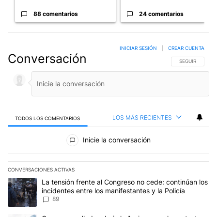
88 comentarios
24 comentarios
INICIAR SESIÓN
|
CREAR CUENTA
Conversación
SIGA ESTA CO
SEGUIR
LOS MÁS RECIENTES
TODOS LOS COMENTARIOS
Todos los comentarios
Inicie la conversación
CONVERSACIONES ACTIVAS
Este listado muestra los artículos con más comentarios en los últim
Un artículo de tendencia con el título "La tensión frente al Congre
La tensión frente al Congreso no cede: continúan los
incidentes entre los manifestantes y la Policía
89