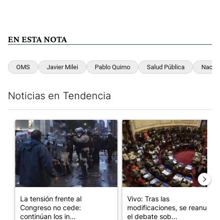
EN ESTA NOTA
OMS
Javier Milei
Pablo Quirno
Salud Pública
Nacio
Noticias en Tendencia
Este listado muestra los artículos con más comentarios en los últim
Un artículo de tendencia con el título "La tensión frente al Con
Un artículo de tendencia con e
La tensión frente al
Vivo: Tras las
Congreso no cede:
modificaciones, se reanudó
continúan los in...
el debate sob...