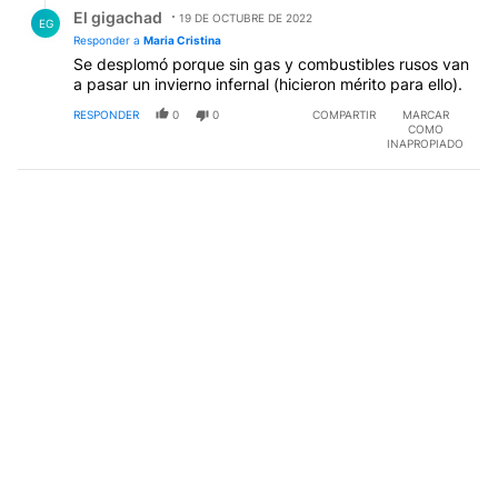
Respuesta de El gigachad.
El gigachad
19 DE OCTUBRE DE 2022
EG
Responder a
Maria Cristina
Se desplomó porque sin gas y combustibles rusos van
a pasar un invierno infernal (hicieron mérito para ello).
RESPONDER
0
0
COMPARTIR
MARCAR
COMO
INAPROPIADO