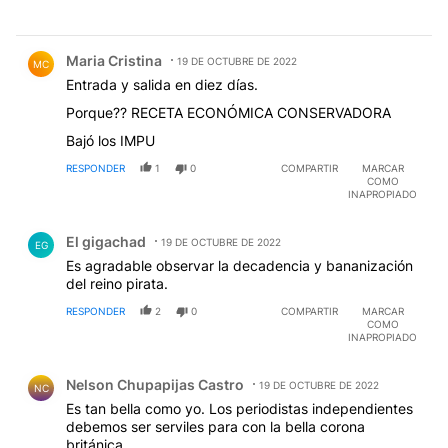
Comentario de Maria Cristina.
Maria Cristina
19 DE OCTUBRE DE 2022
MC
Entrada y salida en diez días.
Porque?? RECETA ECONÓMICA CONSERVADORA
Bajó los IMPU
RESPONDER
1
0
COMPARTIR
MARCAR
COMO
INAPROPIADO
Comentario de El gigachad.
El gigachad
19 DE OCTUBRE DE 2022
EG
Es agradable observar la decadencia y bananización
del reino pirata.
RESPONDER
2
0
COMPARTIR
MARCAR
COMO
INAPROPIADO
Comentario de Nelson Chupapijas Castro.
Nelson Chupapijas Castro
19 DE OCTUBRE DE 2022
NC
Es tan bella como yo. Los periodistas independientes
debemos ser serviles para con la bella corona
británica.