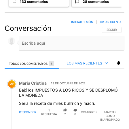
133 comentarios
28 comentarios
INICIAR SESIÓN
|
CREAR CUENTA
Conversación
SIGA ESTA CO
SEGUIR
LOS MÁS RECIENTES
TODOS LOS COMENTARIOS
6
Todos los comentarios
Comentario de Maria Cristina.
Maria Cristina
19 DE OCTUBRE DE 2022
MC
Bajó los IMPUESTOS A LOS RICOS Y SE DESPLOMÓ
LA MONEDA
Sería la receta de miles bullrrich y macri.
1
RESPONDER
COMPARTIR
MARCAR
RESPUESTA
2
0
COMO
INAPROPIADO