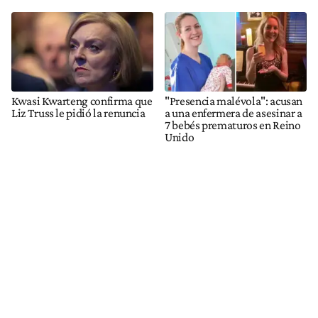
Kwasi Kwarteng confirma que
"Presencia malévola": acusan
Liz Truss le pidió la renuncia
a una enfermera de asesinar a
7 bebés prematuros en Reino
Unido