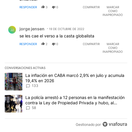
RESPONDER
3
0
COMPARTIR
MARCAR
COMO
INAPROPIADO
Comentario de jorge jensen.
jorge jensen
19 DE OCTUBRE DE 2022
JJ
se les cae el verso a la casta globalista
RESPONDER
2
0
COMPARTIR
MARCAR
COMO
INAPROPIADO
CONVERSACIONES ACTIVAS
Este listado muestra los artículos con más comentarios en los últim
Un artículo de tendencia con el título "La inflación en CABA mar
La inflación en CABA marcó 2,9% en julio y acumula
19,4% en 2026
133
Un artículo de tendencia con el título "La policía arrestó a 12 p
La policía arrestó a 12 personas en la manifestación
contra la Ley de Propiedad Privada y hubo, al
menos, 3 agentes heridos
58
Gestionado por