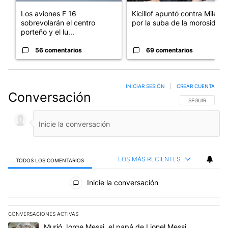
Los aviones F 16
Kicillof apuntó contra Milei
sobrevolarán el centro
por la suba de la morosida...
porteño y el lu...
56 comentarios
69 comentarios
INICIAR SESIÓN
|
CREAR CUENTA
Conversación
SIGA ESTA CO
SEGUIR
LOS MÁS RECIENTES
TODOS LOS COMENTARIOS
Todos los comentarios
Inicie la conversación
CONVERSACIONES ACTIVAS
Este listado muestra los artículos con más comentarios en los últim
Un artículo de tendencia con el título "Murió Jorge Messi, el papá
Murió Jorge Messi, el papá de Lionel Messi