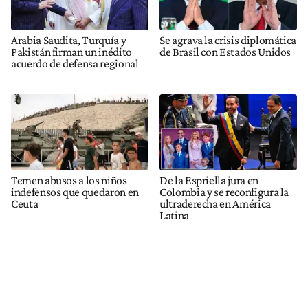
Arabia Saudita, Turquía y
Se agrava la crisis diplomática
Pakistán firman un inédito
de Brasil con Estados Unidos
acuerdo de defensa regional
Temen abusos a los niños
De la Espriella jura en
indefensos que quedaron en
Colombia y se reconfigura la
Ceuta
ultraderecha en América
Latina