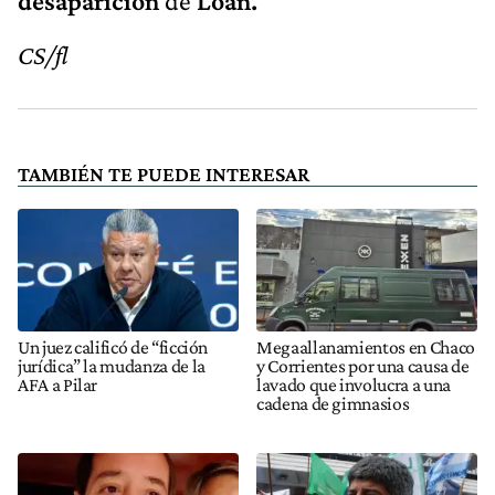
desaparición
de
Loan.
CS/fl
TAMBIÉN TE PUEDE INTERESAR
Un juez calificó de “ficción
Megaallanamientos en Chaco
jurídica” la mudanza de la
y Corrientes por una causa de
AFA a Pilar
lavado que involucra a una
cadena de gimnasios