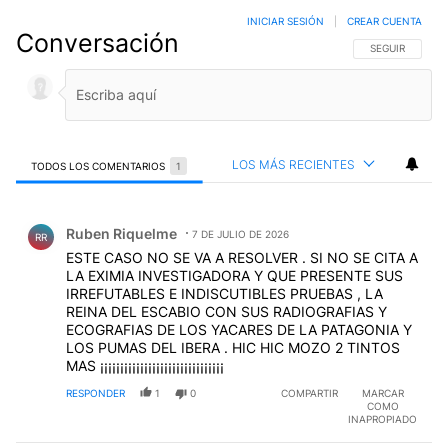
INICIAR SESIÓN
|
CREAR CUENTA
Conversación
SIGA ESTA CO
SEGUIR
LOS MÁS RECIENTES
TODOS LOS COMENTARIOS
1
Todos los comentarios
Comentario de Ruben Riquelme.
Ruben Riquelme
7 DE JULIO DE 2026
RR
ESTE CASO NO SE VA A RESOLVER . SI NO SE CITA A
LA EXIMIA INVESTIGADORA Y QUE PRESENTE SUS
IRREFUTABLES E INDISCUTIBLES PRUEBAS , LA
REINA DEL ESCABIO CON SUS RADIOGRAFIAS Y
ECOGRAFIAS DE LOS YACARES DE LA PATAGONIA Y
LOS PUMAS DEL IBERA . HIC HIC MOZO 2 TINTOS
MAS ¡¡¡¡¡¡¡¡¡¡¡¡¡¡¡¡¡¡¡¡¡¡¡¡¡¡¡¡¡¡¡
RESPONDER
1
0
COMPARTIR
MARCAR
COMO
INAPROPIADO