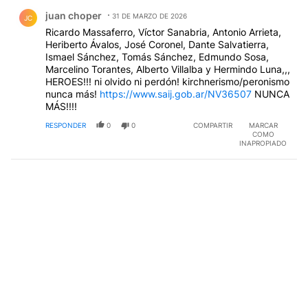
Comentario de juan choper.
juan choper
31 DE MARZO DE 2026
JC
Ricardo Massaferro, Víctor Sanabria, Antonio Arrieta,
Heriberto Ávalos, José Coronel, Dante Salvatierra,
Ismael Sánchez, Tomás Sánchez, Edmundo Sosa,
Marcelino Torantes, Alberto Villalba y Hermindo Luna,,,
HEROES!!! ni olvido ni perdón! kirchnerismo/peronismo
nunca más!
https://www.saij.gob.ar/NV36507
NUNCA
MÁS!!!!
RESPONDER
0
0
COMPARTIR
MARCAR
COMO
INAPROPIADO