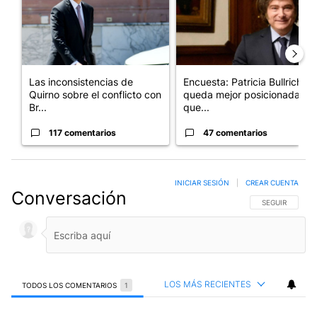
Las inconsistencias de
Encuesta: Patricia Bullrich
Quirno sobre el conflicto con
queda mejor posicionada
Br...
que...
117 comentarios
47 comentarios
INICIAR SESIÓN
|
CREAR CUENTA
Conversación
SIGA ESTA CO
SEGUIR
LOS MÁS RECIENTES
TODOS LOS COMENTARIOS
1
Todos los comentarios