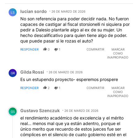
Comentario de lucian sordo.
lucian sordo
26 DE MARZO DE 2026
LS
No son referencia para poder decidir nada. No fueron
capaces de castigar al fiscal storsionelli ni siquiera por
pedir a Dalesio plantarle algo al ex de su mujer. Un
hecho descalificativo para quien tiene algo de poder.
que puede pasar si le rozas el auto?
RESPONDER
0
1
COMPARTIR
MARCAR
COMO
INAPROPIADO
Comentario de Gilda Rossi.
Gilda Rossi
26 DE MARZO DE 2026
GR
Es un estupendo proyecto- esperemos prospere
RESPONDER
2
1
COMPARTIR
MARCAR
COMO
INAPROPIADO
Comentario de Gustavo Szenczuk.
Gustavo Szenczuk
26 DE MARZO DE 2026
GS
el rendimiento académico de excelencia y el mérito
real... menos mal que ya están adentro, porque el
único merito que recuerdo de estos jueces fue ser
cómplices en el silencio de cuato gobierno esté en el