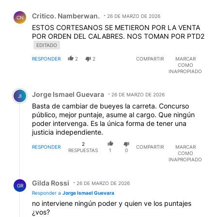
Comentario de Critico. Namberwan..
Critico. Namberwan.
26 DE MARZO DE 2026
CN
ESTOS CORTESANOS SE METIERON POR LA VENTA
POR ORDEN DEL CALABRES. NOS TOMAN POR PTD2
EDITADO
RESPONDER
2
2
COMPARTIR
MARCAR
COMO
INAPROPIADO
Comentario de Jorge Ismael Guevara.
Jorge Ismael Guevara
26 DE MARZO DE 2026
JI
Basta de cambiar de bueyes la carreta. Concurso
público, mejor puntaje, asume al cargo. Que ningún
poder intervenga. Es la única forma de tener una
justicia independiente.
2
RESPONDER
COMPARTIR
MARCAR
RESPUESTAS
1
0
COMO
INAPROPIADO
Respuesta de Gilda Rossi.
Gilda Rossi
26 DE MARZO DE 2026
GR
Responder a
Jorge Ismael Guevara
no interviene ningún poder y quien ve los puntajes
¿vos?