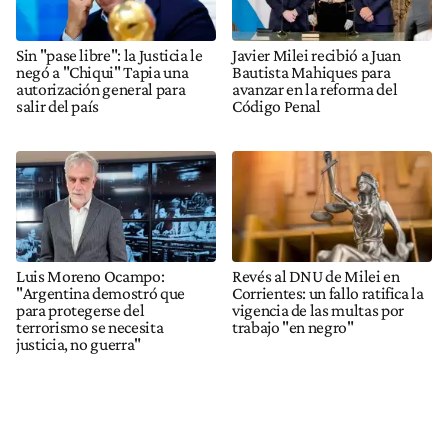
Sin "pase libre": la Justicia le
Javier Milei recibió a Juan
negó a "Chiqui" Tapia una
Bautista Mahiques para
autorización general para
avanzar en la reforma del
salir del país
Código Penal
Luis Moreno Ocampo:
Revés al DNU de Milei en
"Argentina demostró que
Corrientes: un fallo ratifica la
para protegerse del
vigencia de las multas por
terrorismo se necesita
trabajo "en negro"
justicia, no guerra"