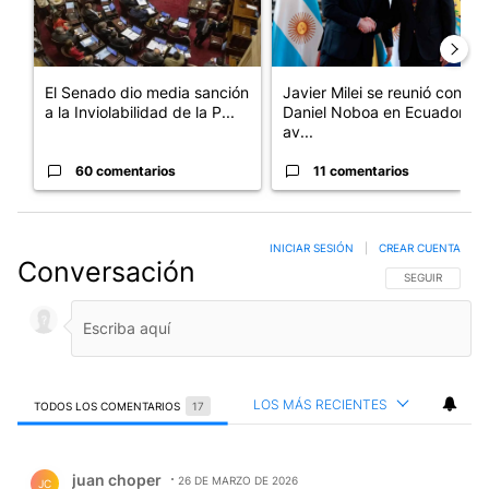
El Senado dio media sanción
Javier Milei se reunió con
a la Inviolabilidad de la P...
Daniel Noboa en Ecuador y
av...
60 comentarios
11 comentarios
INICIAR SESIÓN
|
CREAR CUENTA
Conversación
SIGA ESTA CO
SEGUIR
LOS MÁS RECIENTES
TODOS LOS COMENTARIOS
17
Todos los comentarios
Comentario de juan choper.
juan choper
26 DE MARZO DE 2026
JC