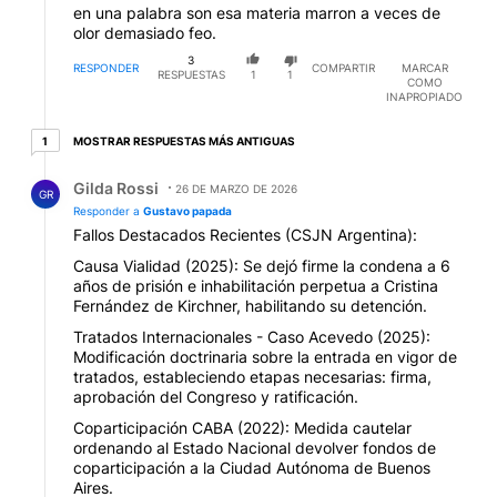
en una palabra son esa materia marron a veces de
olor demasiado feo.
3
RESPONDER
COMPARTIR
MARCAR
RESPUESTAS
1
1
COMO
INAPROPIADO
1 respuesta más antiguas
MOSTRAR RESPUESTAS MÁS ANTIGUAS
1
Respuesta de Gilda Rossi.
Gilda Rossi
26 DE MARZO DE 2026
GR
Responder a
Gustavo papada
Fallos Destacados Recientes (CSJN Argentina):
Causa Vialidad (2025): Se dejó firme la condena a 6
años de prisión e inhabilitación perpetua a Cristina
Fernández de Kirchner, habilitando su detención.
Tratados Internacionales - Caso Acevedo (2025):
Modificación doctrinaria sobre la entrada en vigor de
tratados, estableciendo etapas necesarias: firma,
aprobación del Congreso y ratificación.
Coparticipación CABA (2022): Medida cautelar
ordenando al Estado Nacional devolver fondos de
coparticipación a la Ciudad Autónoma de Buenos
Aires.