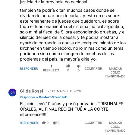
justicia de la provincia no nacional.
tambien te podría citar, muchos casos donde se
olvidan de actuar por decadas. y esto no es sobre
este remanente de jueces que quedaron, es sobre
todo el funcionamiento del sistema judicial argentino,
solo mirá al fiscal de $libra escondiendo pruebas, y el
silencio del juez de la causa, y te podría mostrar a
oyarbide cerrando la causa de enriquecimiento de los
kirchner en tiempo récord. no lo mires como un tema
partidario sino como el origen de muchos de los
problemas del pais. la mayoría diria yo.
1
RESPONDER
COMPARTIR
MARCAR
RESPUESTA
0
0
COMO
INAPROPIADO
Respuesta de Gilda Rossi.
Gilda Rossi
27 DE MARZO DE 2026
GR
Responder a
Gustavo Szenczuk
El juicio llevó 10 años y pasó por varios TRIBUNALES
ORALES, AL FINAL RECIEN FUÉ A LA CORTE-
informense!!!!
RESPONDER
0
0
COMPARTIR
MARCAR
COMO
INAPROPIADO