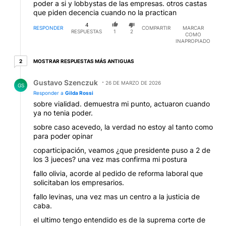
poder a si y lobbystas de las empresas. otros castas
que piden decencia cuando no la practican
4
RESPONDER
COMPARTIR
MARCAR
RESPUESTAS
1
2
COMO
INAPROPIADO
2 respuestas más antiguas
MOSTRAR RESPUESTAS MÁS ANTIGUAS
2
Respuesta de Gustavo Szenczuk.
Gustavo Szenczuk
26 DE MARZO DE 2026
GS
Responder a
Gilda Rossi
sobre vialidad. demuestra mi punto, actuaron cuando
ya no tenia poder.
sobre caso acevedo, la verdad no estoy al tanto como
para poder opinar
coparticipación, veamos ¿que presidente puso a 2 de
los 3 jueces? una vez mas confirma mi postura
fallo olivia, acorde al pedido de reforma laboral que
solicitaban los empresarios.
fallo levinas, una vez mas un centro a la justicia de
caba.
el ultimo tengo entendido es de la suprema corte de