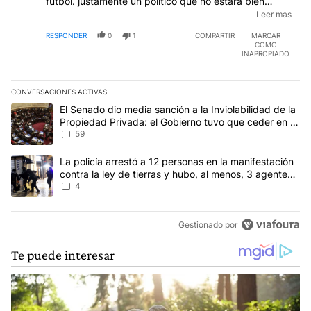
futbol. justamente un politico que no estara bien
recordado por dejar una deuda impagable a 100 años
Leer mas
y que fue resultado del enriquecimiento inclusive de
RESPONDER
0
1
COMPARTIR
MARCAR
muchos familiares, que a proposito se valieron de un
COMO
blanqueo que habilito por decreto.
INAPROPIADO
CONVERSACIONES ACTIVAS
Este listado muestra los artículos con más comentarios en los últim
Un artículo de tendencia con el título "El Senado dio media sanci
El Senado dio media sanción a la Inviolabilidad de la
Propiedad Privada: el Gobierno tuvo que ceder en la
Ley del Manejo del Fuego
59
Un artículo de tendencia con el título "La policía arrestó a 12 per
La policía arrestó a 12 personas en la manifestación
contra la ley de tierras y hubo, al menos, 3 agentes
heridos
4
Gestionado por