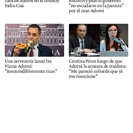
casa de Adorni en el country
Bullrich y pide al gobierno
Indio Cuá
"no escudarse en la Justicia"
por el caso Adorni
Una cervecería lanzó las
Cristina Pérez luego de que
Pizzas Adorni:
Adorni la acusara de traidora:
"Inentendiblemente ricas"
"Me pareció cobarde que ni
me mencione"