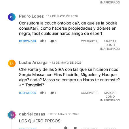
INAPROPIADO
Comentario de Pedro Lopez.
Pedro Lopez
12 DE MAYO DE 2026
PL
Consultora la couch ontológica?, de que se la podría
consultar?, como hacerse propiedades y dólares en
negro, fácil cualquier narco amigo de espert
RESPONDER
1
0
COMPARTIR
MARCAR
COMO
INAPROPIADO
Comentario de Lucho Arizaga.
Lucho Arizaga
12 DE MAYO DE 2026
LA
Che Fonte y de las SIRA con las que se hicieron ricos
Sergio Massa con Elias Piccirillo, Migueles y Hauque
algo? nada? Massa se compro un Haras te enteraste?
<Y Tongolini?
RESPONDER
1
1
COMPARTIR
MARCAR
COMO
INAPROPIADO
Comentario de gabriel casas.
gabriel casas
12 DE MAYO DE 2026
GC
LOS QUIERO PRESOS
3