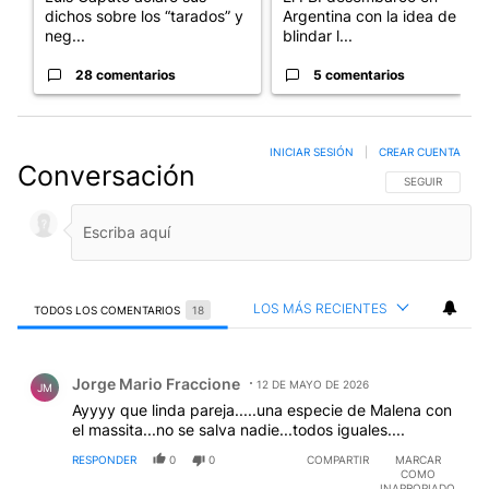
dichos sobre los “tarados” y
Argentina con la idea de
neg...
blindar l...
28 comentarios
5 comentarios
INICIAR SESIÓN
|
CREAR CUENTA
Conversación
SIGA ESTA CO
SEGUIR
LOS MÁS RECIENTES
TODOS LOS COMENTARIOS
18
Todos los comentarios
Comentario de Jorge Mario Fraccione.
Jorge Mario Fraccione
12 DE MAYO DE 2026
JM
Ayyyy que linda pareja.....una especie de Malena con
el massita...no se salva nadie...todos iguales....
RESPONDER
0
0
COMPARTIR
MARCAR
COMO
INAPROPIADO