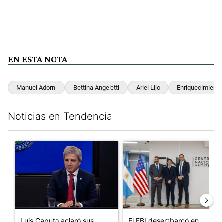
EN ESTA NOTA
Manuel Adorni
Bettina Angeletti
Ariel Lijo
Enriquecimiento 
Noticias en Tendencia
Este listado muestra los artículos con más comentarios en los últim
Un artículo de tendencia con el título "Luis Caputo aclaró sus 
Un artículo de tendencia con el
Luis Caputo aclaró sus
El FBI desembarcó en