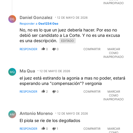
INAPROPIADO
Respuesta de Daniel Gonzalez.
Daniel Gonzalez
12 DE MAYO DE 2026
DG
Responder a
Oso1234 Oso
No, no es lo que un juez debería hacer. Por eso no
debió ser candidato a La Corte. Y no es una excusa
es una descripción.
EDITADO
RESPONDER
0
0
COMPARTIR
MARCAR
COMO
INAPROPIADO
Comentario de Ma Qua.
Ma Qua
12 DE MAYO DE 2026
MQ
el juez está estirando la agonia a mas no poder, estará
esperando una "compensación"? vergonia
RESPONDER
2
0
COMPARTIR
MARCAR
COMO
INAPROPIADO
Comentario de Antonio Moreno.
Antonio Moreno
12 DE MAYO DE 2026
AM
El piola se rie de los degollados
RESPONDER
0
1
COMPARTIR
MARCAR
COMO