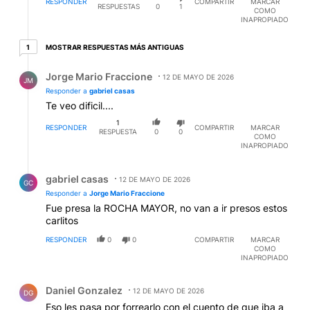
RESPONDER
COMPARTIR
MARCAR
RESPUESTAS
0
1
COMO
INAPROPIADO
1 respuesta más antiguas
MOSTRAR RESPUESTAS MÁS ANTIGUAS
1
Respuesta de Jorge Mario Fraccione.
Jorge Mario Fraccione
12 DE MAYO DE 2026
JM
Responder a
gabriel casas
Te veo dificil....
1
RESPONDER
COMPARTIR
MARCAR
RESPUESTA
0
0
COMO
INAPROPIADO
Respuesta de gabriel casas.
gabriel casas
12 DE MAYO DE 2026
GC
Responder a
Jorge Mario Fraccione
Fue presa la ROCHA MAYOR, no van a ir presos estos
carlitos
RESPONDER
0
0
COMPARTIR
MARCAR
COMO
INAPROPIADO
Comentario de Daniel Gonzalez.
Daniel Gonzalez
12 DE MAYO DE 2026
DG
Eso les pasa por forrearlo con el cuento de que iba a