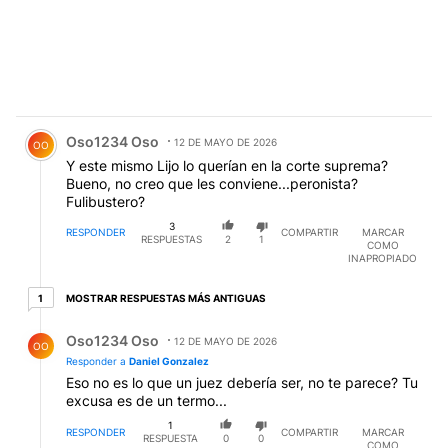
Comentario de Oso1234 Oso.
Oso1234 Oso
12 DE MAYO DE 2026
OO
Y este mismo Lijo lo querían en la corte suprema?
Bueno, no creo que les conviene...peronista?
Fulibustero?
3
RESPONDER
COMPARTIR
MARCAR
RESPUESTAS
2
1
COMO
INAPROPIADO
1 respuesta más antiguas
MOSTRAR RESPUESTAS MÁS ANTIGUAS
1
Respuesta de Oso1234 Oso.
Oso1234 Oso
12 DE MAYO DE 2026
OO
Responder a
Daniel Gonzalez
Eso no es lo que un juez debería ser, no te parece? Tu
excusa es de un termo...
1
RESPONDER
COMPARTIR
MARCAR
RESPUESTA
0
0
COMO