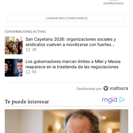
INAPROPIADO
CARGAR MÁS COMENTARIOS
CONVERSACIONES ACTIVAS
Este listado muestra los artículos con más comentarios en los últim
Un artículo de tendencia con el título "San Cayetano 2026: organi
San Cayetano 2026: organizaciones sociales y
sindicatos vuelven a movilizarse con fuertes
reclamos al Gobierno
29
Un artículo de tendencia con el título "Los gobernadores marcan l
Los gobernadores marcan límites a Milei y Massa
reaparece en la trastienda de las negociaciones
93
Gestionado por