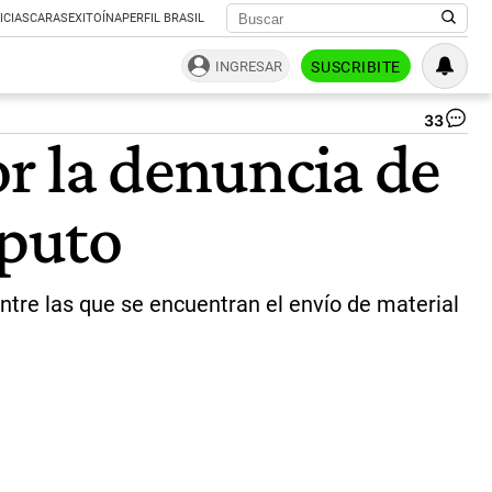
ICIAS
CARAS
EXITOÍNA
PERFIL BRASIL
INGRESAR
SUSCRIBITE
33
Ma
or la denuncia de
al
a
es
aputo
un
ne
son
pe
Ca
ntre las que se encuentran el envío de material
luc
cl
ag
en
es
es
en
el
Co