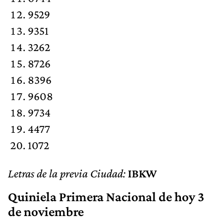
9529
9351
3262
8726
8396
9608
9734
4477
1072
Letras de la previa Ciudad:
IBKW
Quiniela Primera Nacional de hoy 3
de noviembre