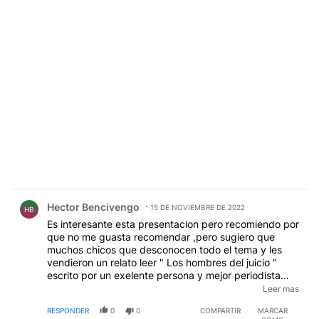
Comentario de Hector Bencivengo.
Hector Bencivengo
15 DE NOVIEMBRE DE 2022
HB
Es interesante esta presentacion pero recomiendo por
que no me guasta recomendar ,pero sugiero que
muchos chicos que desconocen todo el tema y les
vendieron un relato leer " Los hombres del juicio "
escrito por un exelente persona y mejor periodista
Don Pepe Eliaschev y lugo de ver este video leer el
Leer mas
libro de Eliaschev ,buscar algunos de los libros del
RESPONDER
0
0
COMPARTIR
MARCAR
Tata Yofre para que sepan que el relato es ficticio y