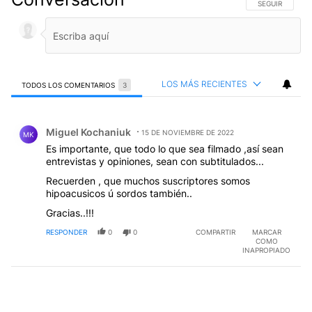
SIGA ESTA CO
SEGUIR
LOS MÁS RECIENTES
TODOS LOS COMENTARIOS
3
Todos los comentarios
Comentario de Miguel Kochaniuk.
Miguel Kochaniuk
15 DE NOVIEMBRE DE 2022
MK
Es importante, que todo lo que sea filmado ,así sean
entrevistas y opiniones, sean con subtitulados...
Recuerden , que muchos suscriptores somos
hipoacusicos ú sordos también..
Gracias..!!!
RESPONDER
0
0
COMPARTIR
MARCAR
COMO
INAPROPIADO