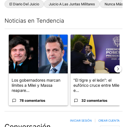
El Diario Del Juicio
Juicio A Las Juntas Militares
Nunca Más
Noticias en Tendencia
Este listado muestra los artículos con más comentarios en los últim
Un artículo de tendencia con el título "Los gobernadores marcan
Un artículo de tendencia con e
Los gobernadores marcan
"El tigre y el león": el
límites a Milei y Massa
eufórico cruce entre Milei y
reapare...
e...
78 comentarios
32 comentarios
INICIAR SESIÓN
|
CREAR CUENTA
Conversación