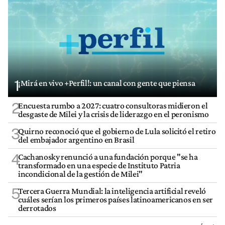
1
¡Mirá en vivo +Perfil!: un canal con gente que piensa
2
Encuesta rumbo a 2027: cuatro consultoras midieron el
desgaste de Milei y la crisis de liderazgo en el peronismo
3
Quirno reconoció que el gobierno de Lula solicitó el retiro
del embajador argentino en Brasil
4
Cachanosky renunció a una fundación porque "se ha
transformado en una especie de Instituto Patria
incondicional de la gestión de Milei"
5
Tercera Guerra Mundial: la inteligencia artificial reveló
cuáles serían los primeros países latinoamericanos en ser
derrotados