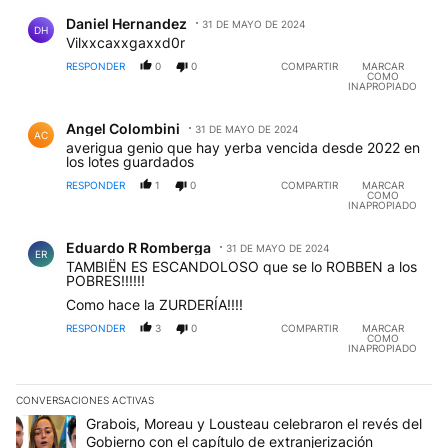
Comentario de Daniel Hernandez.
Daniel Hernandez
31 DE MAYO DE 2024
DH
Vilxxcaxxgaxxd0r
RESPONDER
0
0
COMPARTIR
MARCAR
COMO
INAPROPIADO
Comentario de Angel Colombini.
Angel Colombini
31 DE MAYO DE 2024
AC
averigua genio que hay yerba vencida desde 2022 en
los lotes guardados
RESPONDER
1
0
COMPARTIR
MARCAR
COMO
INAPROPIADO
Comentario de Eduardo R Romberga.
Eduardo R Romberga
31 DE MAYO DE 2024
ER
TAMBIËN ES ESCANDOLOSO que se lo ROBBEN a los
POBRES!!!!!!
Como hace la ZURDERÍA!!!!
RESPONDER
3
0
COMPARTIR
MARCAR
COMO
INAPROPIADO
CONVERSACIONES ACTIVAS
Este listado muestra los artículos con más comentarios en los últim
Un artículo de tendencia con el título "Grabois, Moreau y Lousteau
Grabois, Moreau y Lousteau celebraron el revés del
Gobierno con el capítulo de extranjerización