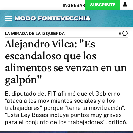
SUSCRIBITE
INGRESAR
Inicio
Ahora
Opinión
Actualidad
Política
Economía
Columnistas
Política
Pymes
Salud
LA MIRADA DE LA IZQUIERDA
6
Ciencia
Protagonistas
Tecnología
Alejandro Vilca: "Es
Cultura
Arte
Educación
escandaloso que los
Internacional
Clima
Deportes
CARAS
Exitoina
Turismo
alimentos se venzan en un
Videos
Córdoba
Reperfilar
galpón"
Business
Noticias
Caras
Exitoina
Gaming
Vivo
El diputado del FIT afirmó que el Gobierno
Diario del Juicio
"ataca a los movimientos sociales y a los
trabajadores" porque "teme la movilización".
"Esta Ley Bases incluye puntos muy graves
para el conjunto de los trabajadores", criticó.