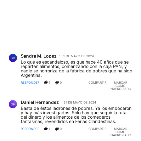
Comentario de Sandra M. Lopez.
Sandra M. Lopez
31 DE MAYO DE 2024
SM
Lo que es escandaloso, es que hace 40 años que se
reparten alimentos, comenzando con la caja PAN, y
nadie se horroriza de la fábrica de pobres que ha sido
Argentina.
RESPONDER
1
0
COMPARTIR
MARCAR
COMO
INAPROPIADO
Comentario de Daniel Hernandez.
Daniel Hernandez
31 DE MAYO DE 2024
DH
Basta de éstos ladrones de pobres. Ya los embocaron
y hay màs investigados. Sólo hay que seguir la ruta
del dinero y los alimentos de los comederos
fantasmas, revendidos en Ferias Clandestinas.
RESPONDER
1
0
COMPARTIR
MARCAR
COMO
INAPROPIADO