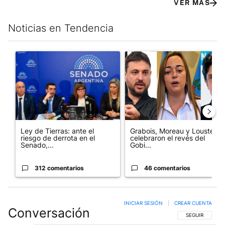
VER MÁS
Noticias en Tendencia
Este listado muestra los artículos con más comentarios en los últim
Un artículo de tendencia con el título "Ley de Tierras: ante el 
Un artículo de tendencia con e
Ley de Tierras: ante el
Grabois, Moreau y Lousteau
riesgo de derrota en el
celebraron el revés del
Senado,...
Gobi...
312 comentarios
46 comentarios
INICIAR SESIÓN
|
CREAR CUENTA
Conversación
SIGA ESTA CO
SEGUIR