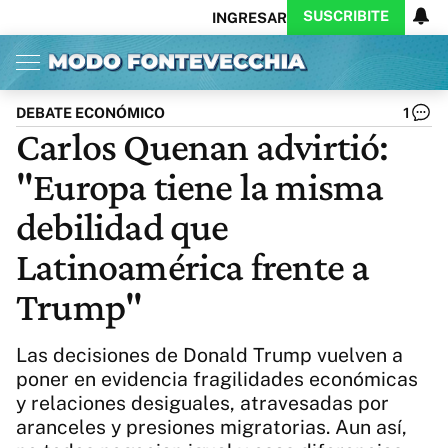
SUSCRIBITE
INGRESAR
Inicio
Ahora
Opinión
Actualidad
Política
Economía
Columnistas
Política
Pymes
Salud
DEBATE ECONÓMICO
1
Ciencia
Protagonistas
Tecnología
Carlos Quenan advirtió:
Cultura
Arte
Educación
"Europa tiene la misma
Internacional
Clima
Deportes
CARAS
Exitoina
Turismo
debilidad que
Videos
Córdoba
Reperfilar
Latinoamérica frente a
Business
Noticias
Caras
Trump"
Exitoina
Gaming
Vivo
Diario del Juicio
Las decisiones de Donald Trump vuelven a
poner en evidencia fragilidades económicas
y relaciones desiguales, atravesadas por
aranceles y presiones migratorias. Aun así,