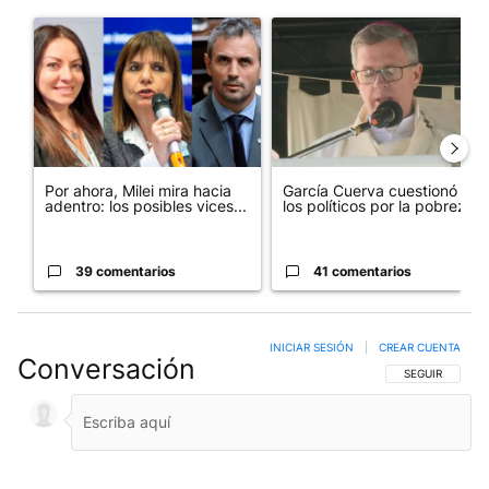
Este listado muestra los artículos con más comentarios en los últim
Un artículo de tendencia con el título "Por ahora, Milei mira ha
Un artículo de tendencia con e
Por ahora, Milei mira hacia
García Cuerva cuestionó a
adentro: los posibles vices...
los políticos por la pobreza
39 comentarios
41 comentarios
INICIAR SESIÓN
|
CREAR CUENTA
Conversación
SIGA ESTA CO
SEGUIR