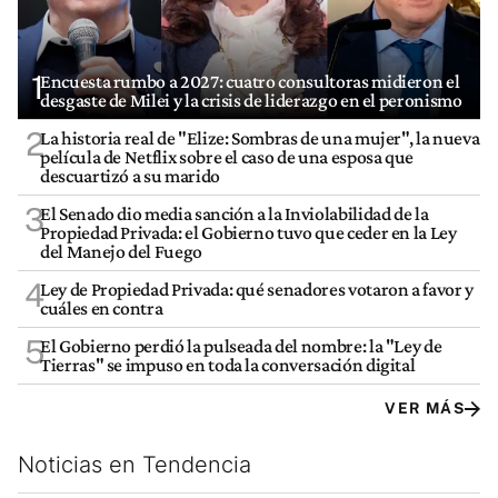
1
Encuesta rumbo a 2027: cuatro consultoras midieron el
desgaste de Milei y la crisis de liderazgo en el peronismo
2
La historia real de "Elize: Sombras de una mujer", la nueva
película de Netflix sobre el caso de una esposa que
descuartizó a su marido
3
El Senado dio media sanción a la Inviolabilidad de la
Propiedad Privada: el Gobierno tuvo que ceder en la Ley
del Manejo del Fuego
4
Ley de Propiedad Privada: qué senadores votaron a favor y
cuáles en contra
5
El Gobierno perdió la pulseada del nombre: la "Ley de
Tierras" se impuso en toda la conversación digital
VER MÁS
Noticias en Tendencia