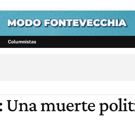
Columnistas
Política
Pymes
Salud
Internacional
Clima
Deportes
Business
Noticias
Caras
: Una muerte poli