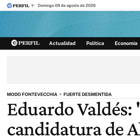
domingo 09 de agosto de 2026
Últimas noticias
Actualidad
Política
Economía
Inicio
Ahora
Opinión
Cultura
Arte
Educación
Videos
Córdoba
Reperfilar
Diario del Juicio
MODO FONTEVECCHIA
FUERTE DESMENTIDA
Eduardo Valdés: 
candidatura de A