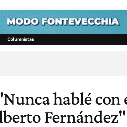
Columnistas
Política
Pymes
Salud
Internacional
Clima
Deportes
Business
Noticias
Caras
"Nunca hablé con e
lberto Fernández"