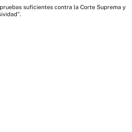
la
 pruebas suficientes contra la Corte Suprema y
ca
ividad".
de
Al
Fe
|
Té