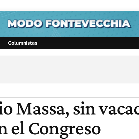
Columnistas
Política
Pymes
Salud
Internacional
Clima
Deportes
Business
Noticias
Caras
io Massa, sin vaca
en el Congreso