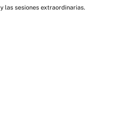
ca
 las sesiones extraordinarias.
y
pe
en
el
Co
|
Twi
@S