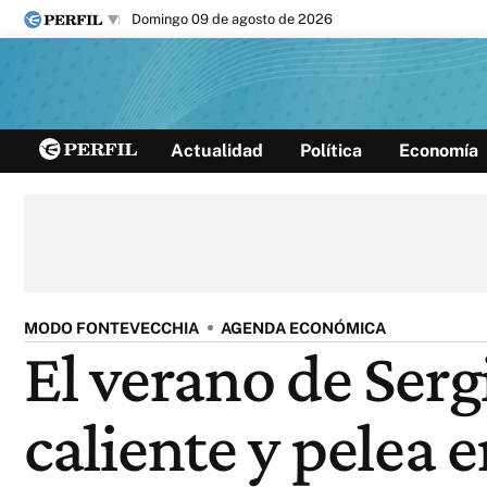
domingo 09 de agosto de 2026
Últimas noticias
Actualidad
Política
Economía
Inicio
Ahora
Opinión
Cultura
Arte
Educación
Videos
Córdoba
Reperfilar
Diario del Juicio
MODO FONTEVECCHIA
AGENDA ECONÓMICA
El verano de Serg
caliente y pelea 