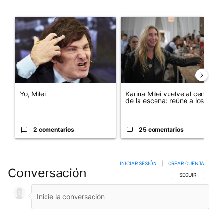
Este listado muestra los artículos con más comentarios en los últim
Un artículo de tendencia con el título "Yo, Milei" con 2 comentar
Un artículo de tendencia con e
Yo, Milei
Karina Milei vuelve al centro
de la escena: reúne a los...
2 comentarios
25 comentarios
INICIAR SESIÓN
|
CREAR CUENTA
Conversación
SIGA ESTA CO
SEGUIR