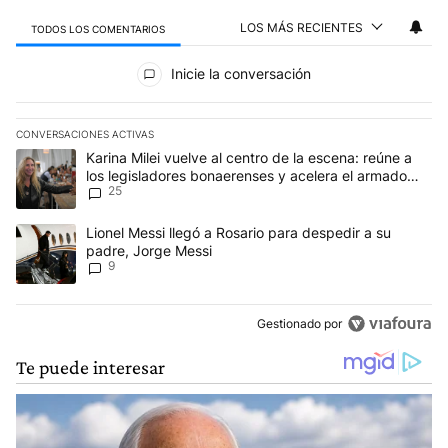
LOS MÁS RECIENTES
TODOS LOS COMENTARIOS
Todos los comentarios
Inicie la conversación
CONVERSACIONES ACTIVAS
Este listado muestra los artículos con más comentarios en los últim
Un artículo de tendencia con el título "Karina Milei vuelve al cen
Karina Milei vuelve al centro de la escena: reúne a
los legisladores bonaerenses y acelera el armado
25
para 2027
Un artículo de tendencia con el título "Lionel Messi llegó a Rosar
Lionel Messi llegó a Rosario para despedir a su
padre, Jorge Messi
9
Gestionado por