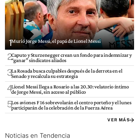
1
Murió Jorge Messi, el papá de Lionel Messi
2
Caputo y Sturzenegger crean un fondo para indemnizar y
“ganar” sindicatos aliados
3
La Rosada busca culpables después de la derrota en el
Senado y recalcula su estrategia
4
Lionel Messi llega a Rosario a las 20.30: velatorio íntimo
de Jorge Messi, sin acceso al público
5
Los aviones F 16 sobrevolarán el centro porteño y el lunes
participarán de la celebración de la Fuerza Aérea
VER MÁS
Noticias en Tendencia