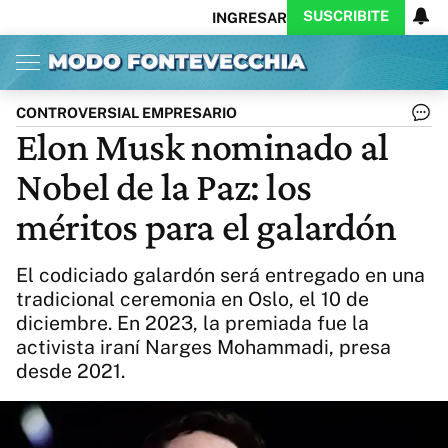
SUSCRIBITE
INGRESAR
Inicio
Ahora
Opinión
Actualidad
Política
Economía
Columnistas
Política
Pymes
Salud
CONTROVERSIAL EMPRESARIO
Ciencia
Protagonistas
Tecnología
Elon Musk nominado al
Cultura
Arte
Educación
Nobel de la Paz: los
Internacional
Clima
Deportes
CARAS
Exitoina
Turismo
méritos para el galardón
Videos
Córdoba
Reperfilar
Business
Noticias
Caras
El codiciado galardón será entregado en una
Exitoina
Gaming
Vivo
tradicional ceremonia en Oslo, el 10 de
diciembre. En 2023, la premiada fue la
Diario del Juicio
activista iraní Narges Mohammadi, presa
desde 2021.