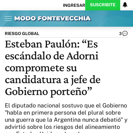
SUSCRIBITE
INGRESAR
Inicio
Ahora
Opinión
Actualidad
Política
Economía
Columnistas
Política
Pymes
Salud
RIESGO GLOBAL
3
Ciencia
Protagonistas
Tecnología
Esteban Paulón: “Es
Cultura
Arte
Educación
escándalo de Adorni
Internacional
Clima
Deportes
CARAS
Exitoina
Turismo
compromete su
Videos
Córdoba
Reperfilar
candidatura a jefe de
Business
Noticias
Caras
Gobierno porteño”
Exitoina
Gaming
Vivo
Diario del Juicio
El diputado nacional sostuvo que el Gobierno
"habla en primera persona del plural sobre
una guerra que la Argentina nunca debatió" y
advirtió sobre los riesgos del alineamiento