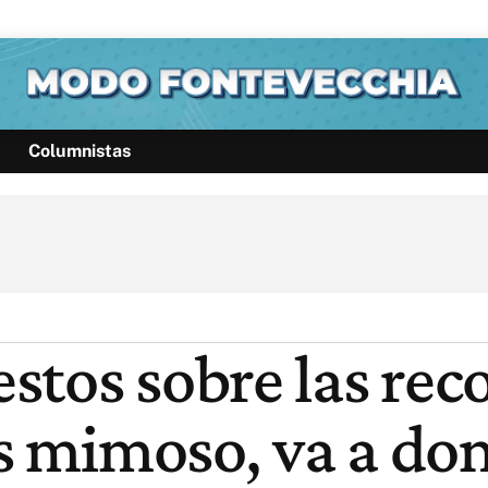
Columnistas
Política
Pymes
Salud
Internacional
Clima
Deportes
Business
Noticias
Caras
stos sobre las re
es mimoso, va a don