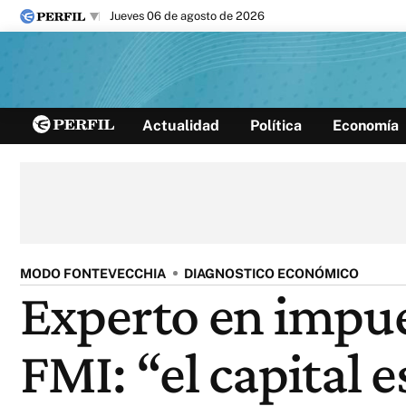
jueves 06 de agosto de 2026
Últimas noticias
Actualidad
Política
Economía
Inicio
Ahora
Opinión
Cultura
Arte
Educación
Videos
Córdoba
Reperfilar
Diario del Juicio
MODO FONTEVECCHIA
DIAGNOSTICO ECONÓMICO
Experto en impue
FMI: “el capital 