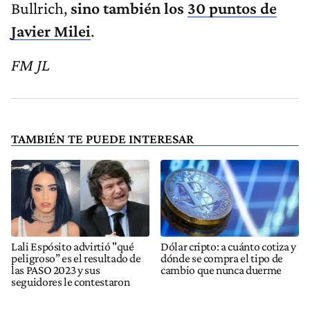
Bullrich,
sino también los
30 puntos de
Javier Milei
.
FM JL
TAMBIÉN TE PUEDE INTERESAR
Lali Espósito advirtió "qué
Dólar cripto: a cuánto cotiza y
peligroso” es el resultado de
dónde se compra el tipo de
las PASO 2023 y sus
cambio que nunca duerme
seguidores le contestaron