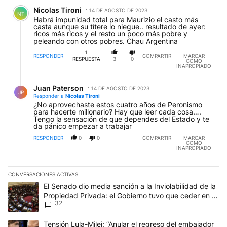
Comentario de Nicolas Tironi.
Nicolas Tironi
14 DE AGOSTO DE 2023
NT
Habrá impunidad total para Maurizio el casto más
casta aunque su títere lo niegue.. resultado de ayer:
ricos más ricos y el resto un poco más pobre y
peleando con otros pobres. Chau Argentina
1
RESPONDER
COMPARTIR
MARCAR
RESPUESTA
3
0
COMO
INAPROPIADO
Respuesta de Juan Paterson.
Juan Paterson
14 DE AGOSTO DE 2023
JP
Responder a
Nicolas Tironi
¿No aprovechaste estos cuatro años de Peronismo
para hacerte millonario? Hay que leer cada cosa….
Tengo la sensación de que dependes del Estado y te
da pánico empezar a trabajar
RESPONDER
0
0
COMPARTIR
MARCAR
COMO
INAPROPIADO
CONVERSACIONES ACTIVAS
Este listado muestra los artículos con más comentarios en los últim
Un artículo de tendencia con el título "El Senado dio media sanci
El Senado dio media sanción a la Inviolabilidad de la
Propiedad Privada: el Gobierno tuvo que ceder en la
32
Ley del Manejo del Fuego
Un artículo de tendencia con el título "Tensión Lula-Milei: “Anu
Tensión Lula-Milei: “Anular el regreso del embajador