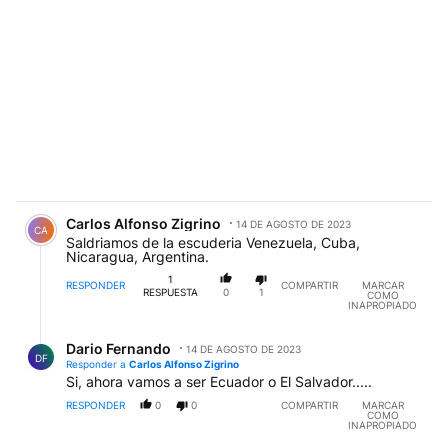
Comentario de Carlos Alfonso Zigrino.
Carlos Alfonso Zigrino
14 DE AGOSTO DE 2023
CA
Saldriamos de la escuderia Venezuela, Cuba,
Nicaragua, Argentina.
1
RESPONDER
COMPARTIR
MARCAR
RESPUESTA
0
1
COMO
INAPROPIADO
Respuesta de Dario Fernando.
Dario Fernando
14 DE AGOSTO DE 2023
DF
Responder a
Carlos Alfonso Zigrino
Si, ahora vamos a ser Ecuador o El Salvador.....
RESPONDER
0
0
COMPARTIR
MARCAR
COMO
INAPROPIADO