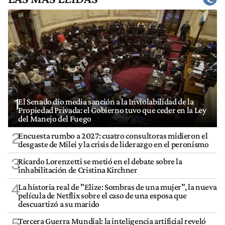
1
El Senado dio media sanción a la Inviolabilidad de la
Propiedad Privada: el Gobierno tuvo que ceder en la Ley
del Manejo del Fuego
2
Encuesta rumbo a 2027: cuatro consultoras midieron el
desgaste de Milei y la crisis de liderazgo en el peronismo
3
Ricardo Lorenzetti se metió en el debate sobre la
inhabilitación de Cristina Kirchner
4
La historia real de "Elize: Sombras de una mujer", la nueva
película de Netflix sobre el caso de una esposa que
descuartizó a su marido
5
Tercera Guerra Mundial: la inteligencia artificial reveló