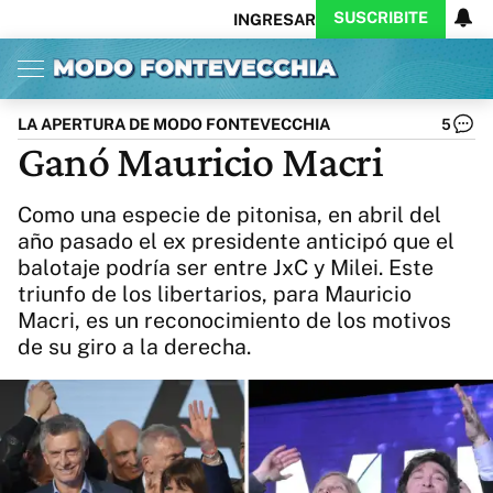
SUSCRIBITE
INGRESAR
Inicio
Ahora
Opinión
Actualidad
Política
Economía
Columnistas
Política
Pymes
Salud
LA APERTURA DE MODO FONTEVECCHIA
5
Ciencia
Protagonistas
Tecnología
Ganó Mauricio Macri
Cultura
Arte
Educación
Internacional
Clima
Deportes
Como una especie de pitonisa, en abril del
CARAS
Exitoina
Turismo
año pasado el ex presidente anticipó que el
Videos
Córdoba
Reperfilar
balotaje podría ser entre JxC y Milei. Este
Business
Noticias
Caras
triunfo de los libertarios, para Mauricio
Macri, es un reconocimiento de los motivos
Exitoina
Gaming
Vivo
de su giro a la derecha.
Diario del Juicio