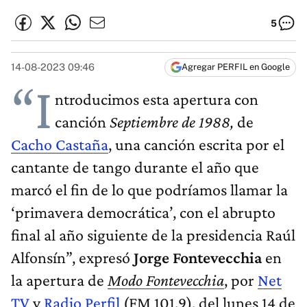
5
14-08-2023 09:46
Agregar PERFIL en Google
“I
ntroducimos esta apertura con
canción
Septiembre de 1988,
de
Cacho Castaña
, una canción escrita por el
cantante de tango durante el año que
marcó el fin de lo que podríamos llamar la
‘primavera democrática’, con el abrupto
final al año siguiente de la presidencia Raúl
Alfonsín”, expresó
Jorge Fontevecchia
en
la apertura de
Modo Fontevecchia
, por
Net
TV
y
Radio Perfil
(FM 101.9), del lunes 14 de