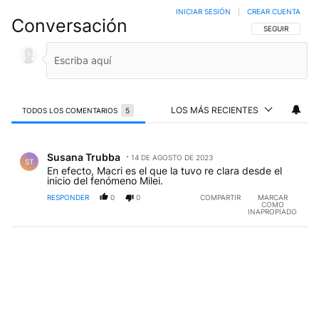
INICIAR SESIÓN
|
CREAR CUENTA
Conversación
SIGA ESTA CO
SEGUIR
LOS MÁS RECIENTES
TODOS LOS COMENTARIOS
5
Todos los comentarios
Comentario de Susana Trubba.
Susana Trubba
14 DE AGOSTO DE 2023
ST
En efecto, Macri es el que la tuvo re clara desde el
inicio del fenómeno Milei.
RESPONDER
0
0
COMPARTIR
MARCAR
COMO
INAPROPIADO