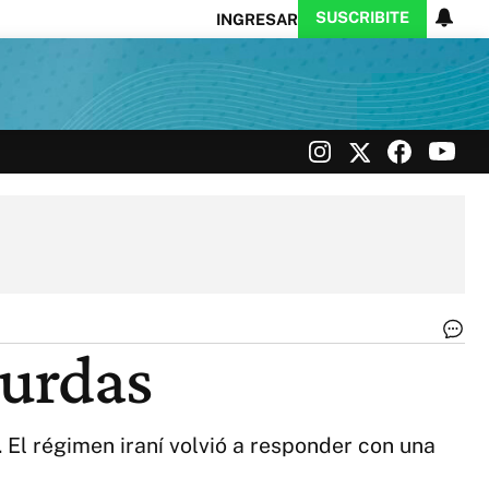
SUSCRIBITE
INGRESAR
Ciencia
Protagonistas
Tecnología
CARAS
Exitoina
Turismo
Exitoina
Gaming
Vivo
Re
kurdas
Irá
|
in
 El régimen iraní volvió a responder con una