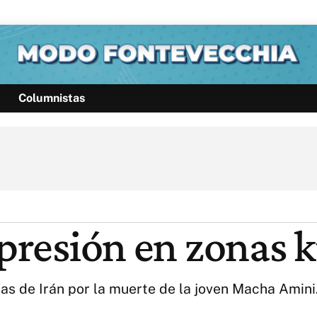
Columnistas
Política
Pymes
Salud
Internacional
Clima
Deportes
Business
Noticias
Caras
epresión en zonas 
s de Irán por la muerte de la joven Macha Amini.