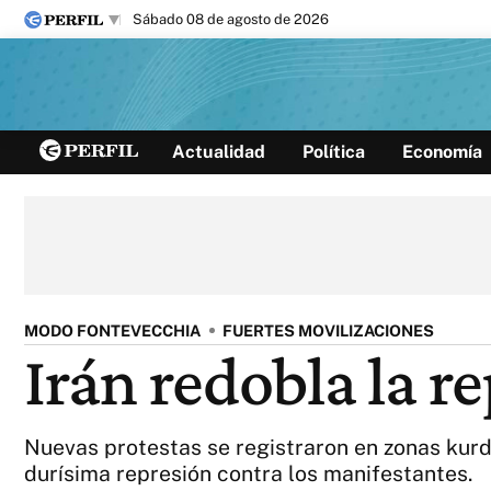
sábado 08 de agosto de 2026
Últimas noticias
Actualidad
Política
Economía
Inicio
Ahora
Opinión
Cultura
Arte
Educación
Videos
Córdoba
Reperfilar
Diario del Juicio
MODO FONTEVECCHIA
FUERTES MOVILIZACIONES
Irán redobla la r
Nuevas protestas se registraron en zonas kurda
durísima represión contra los manifestantes.