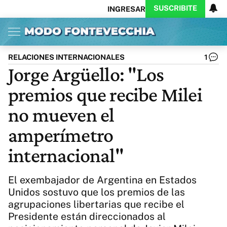
SUSCRIBITE
INGRESAR
Inicio
Ahora
Opinión
Actualidad
Política
Economía
Columnistas
Política
Pymes
Salud
RELACIONES INTERNACIONALES
1
Ciencia
Protagonistas
Tecnología
Jorge Argüello: "Los
Cultura
Arte
Educación
premios que recibe Milei
Internacional
Clima
Deportes
CARAS
Exitoina
Turismo
no mueven el
Videos
Córdoba
Reperfilar
amperímetro
Business
Noticias
Caras
internacional"
Exitoina
Gaming
Vivo
Diario del Juicio
El exembajador de Argentina en Estados
Unidos sostuvo que los premios de las
agrupaciones libertarias que recibe el
Presidente están direccionados al