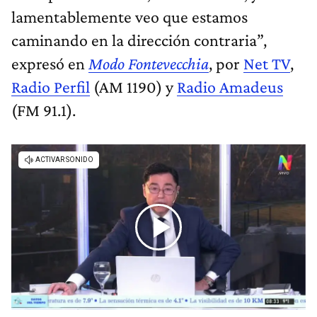
lamentablemente veo que estamos
caminando en la dirección contraria”,
expresó en
Modo Fontevecchia
, por
Net TV
,
Radio Perfil
(AM 1190) y
Radio Amadeus
(FM 91.1).