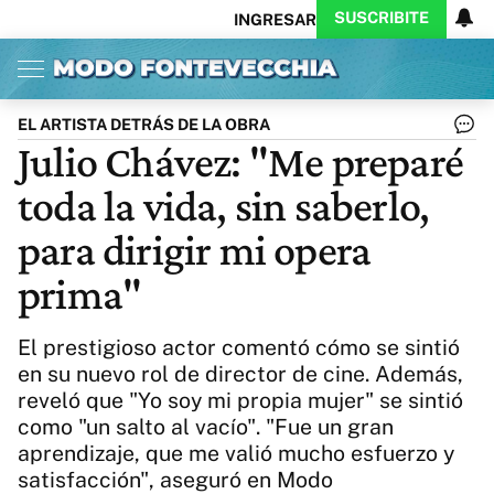
SUSCRIBITE
INGRESAR
Inicio
Ahora
Opinión
Actualidad
Política
Economía
Columnistas
Política
Pymes
Salud
EL ARTISTA DETRÁS DE LA OBRA
Ciencia
Protagonistas
Tecnología
Julio Chávez: "Me preparé
Cultura
Arte
Educación
toda la vida, sin saberlo,
Internacional
Clima
Deportes
CARAS
Exitoina
Turismo
para dirigir mi opera
Videos
Córdoba
Reperfilar
prima"
Business
Noticias
Caras
Exitoina
Gaming
Vivo
El prestigioso actor comentó cómo se sintió
Diario del Juicio
en su nuevo rol de director de cine. Además,
reveló que "Yo soy mi propia mujer" se sintió
como "un salto al vacío". "Fue un gran
aprendizaje, que me valió mucho esfuerzo y
satisfacción", aseguró en Modo