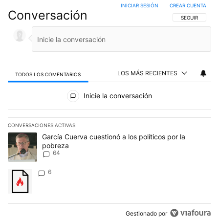
INICIAR SESIÓN
|
CREAR CUENTA
Conversación
SIGA ESTA CO
SEGUIR
LOS MÁS RECIENTES
TODOS LOS COMENTARIOS
Todos los comentarios
Inicie la conversación
CONVERSACIONES ACTIVAS
Este listado muestra los artículos con más comentarios en los últim
Un artículo de tendencia con el título "García Cuerva cuestionó a 
García Cuerva cuestionó a los políticos por la
pobreza
64
Un artículo de tendencia con el título "" con 6 comentarios.
6
Gestionado por