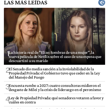
LAS MÁS LEÍDAS
1
La historia real de "Elize: Sombras de una mujer", la
nueva película de Netflix sobre el caso de una esposa que
descuartizó a su marido
2
El Senado dio media sanción a la Inviolabilidad de la
Propiedad Privada: el Gobierno tuvo que ceder en la Ley
del Manejo del Fuego
3
Encuesta rumbo a 2027: cuatro consultoras midieron el
desgaste de Milei y la crisis de liderazgo en el peronismo
4
Ley de Propiedad Privada: qué senadores votaron a favor y
cuáles en contra