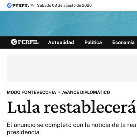
sábado 08 de agosto de 2026
Últimas noticias
Actualidad
Política
Economía
Inicio
Ahora
Opinión
Cultura
Arte
Educación
Videos
Córdoba
Reperfilar
Diario del Juicio
MODO FONTEVECCHIA
AVANCE DIPLOMÁTICO
Lula restablecerá
El anuncio se completó con la noticia de la r
presidencia.