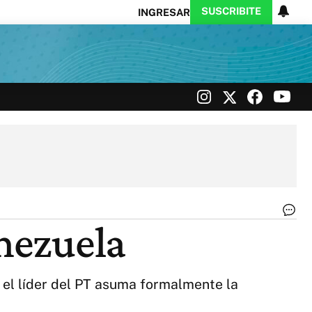
SUSCRIBITE
INGRESAR
Ciencia
Protagonistas
Tecnología
CARAS
Exitoina
Turismo
Exitoina
Gaming
Vivo
Lu
enezuela
re
la
re
co
 el líder del PT asuma formalmente la
Ve
|
Té