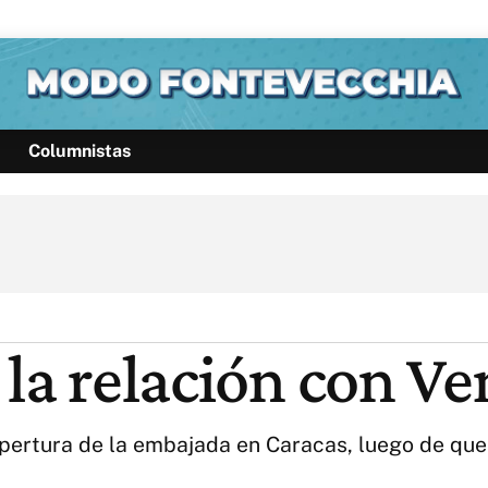
Columnistas
Política
Pymes
Salud
Internacional
Clima
Deportes
Business
Noticias
Caras
 la relación con V
eapertura de la embajada en Caracas, luego de que