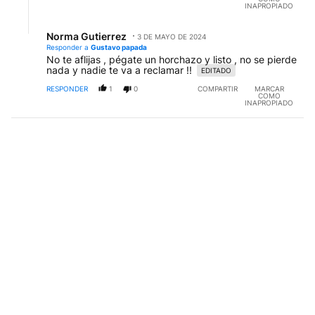
INAPROPIADO
Respuesta de Norma Gutierrez.
Norma Gutierrez
3 DE MAYO DE 2024
NG
Responder a
Gustavo papada
No te aflijas , pégate un horchazo y listo , no se pierde
nada y nadie te va a reclamar !!
EDITADO
RESPONDER
1
0
COMPARTIR
MARCAR
COMO
INAPROPIADO