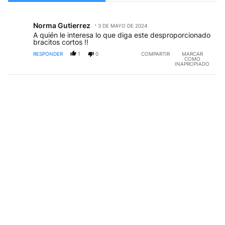
Todos los comentarios
Comentario de Norma Gutierrez.
Norma Gutierrez
3 DE MAYO DE 2024
NG
A quién le interesa lo que diga este desproporcionado
bracitos cortos !!
RESPONDER
1
0
COMPARTIR
MARCAR
COMO
INAPROPIADO