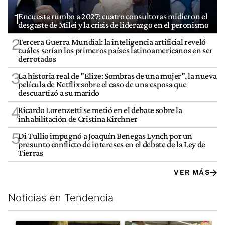
1
Encuesta rumbo a 2027: cuatro consultoras midieron el
desgaste de Milei y la crisis de liderazgo en el peronismo
2
Tercera Guerra Mundial: la inteligencia artificial reveló
cuáles serían los primeros países latinoamericanos en ser
derrotados
3
La historia real de "Elize: Sombras de una mujer", la nueva
película de Netflix sobre el caso de una esposa que
descuartizó a su marido
4
Ricardo Lorenzetti se metió en el debate sobre la
inhabilitación de Cristina Kirchner
5
Di Tullio impugnó a Joaquín Benegas Lynch por un
presunto conflicto de intereses en el debate de la Ley de
Tierras
VER MÁS
Noticias en Tendencia
Este listado muestra los artículos con más comentarios en los últim
Un artículo de tendencia con el título "La violencia sigue en l
Un artículo de tendencia con e