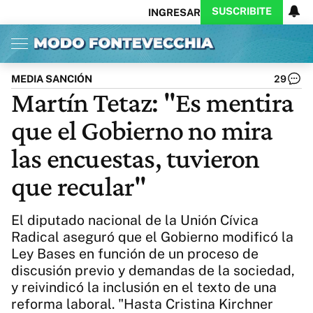
SUSCRIBITE
INGRESAR
Inicio
Ahora
Opinión
Actualidad
Política
Economía
Columnistas
Política
Pymes
Salud
MEDIA SANCIÓN
29
Ciencia
Protagonistas
Tecnología
Martín Tetaz: "Es mentira
Cultura
Arte
Educación
que el Gobierno no mira
Internacional
Clima
Deportes
CARAS
Exitoina
Turismo
las encuestas, tuvieron
Videos
Córdoba
Reperfilar
que recular"
Business
Noticias
Caras
Exitoina
Gaming
Vivo
El diputado nacional de la Unión Cívica
Diario del Juicio
Radical aseguró que el Gobierno modificó la
Ley Bases en función de un proceso de
discusión previo y demandas de la sociedad,
y reivindicó la inclusión en el texto de una
reforma laboral. "Hasta Cristina Kirchner