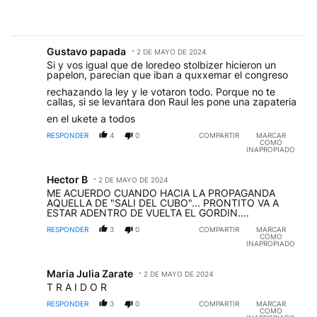
Comentario de Gustavo papada.
Gustavo papada
2 DE MAYO DE 2024
GP
Si y vos igual que de loredeo stolbizer hicieron un
papelon, parecian que iban a quxxemar el congreso
rechazando la ley y le votaron todo. Porque no te
callas, si se levantara don Raul les pone una zapateria
en el ukete a todos
RESPONDER
4
0
COMPARTIR
MARCAR
COMO
INAPROPIADO
Comentario de Hector B.
Hector B
2 DE MAYO DE 2024
HB
ME ACUERDO CUANDO HACIA LA PROPAGANDA
AQUELLA DE "SALI DEL CUBO"... PRONTITO VA A
ESTAR ADENTRO DE VUELTA EL GORDIN....
RESPONDER
3
0
COMPARTIR
MARCAR
COMO
INAPROPIADO
Comentario de Maria Julia Zarate.
Maria Julia Zarate
2 DE MAYO DE 2024
MJ
T R A I D O R
RESPONDER
3
0
COMPARTIR
MARCAR
COMO