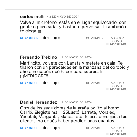
Comentario de carlos melfi.
carlos melfi
2 DE MAYO DE 2024
CM
Volvé al microfono, estás en el lugar equivocado, con
gente equivocada, y bastante perversa. Tu ambición
te ciega¡¡¡¡
RESPONDER
1
0
COMPARTIR
MARCAR
COMO
INAPROPIADO
Comentario de Fernando Trebino.
Fernando Trebino
2 DE MAYO DE 2024
FT
Martincito, volvete con Lanata y metete en caja. Te
tiraron con un paracaídas en la manzana del oprobio y
ahora no sabés qué hacer para sobresalir
¡¡¡MEDIOCRE!!!
RESPONDER
2
0
COMPARTIR
MARCAR
COMO
INAPROPIADO
Comentario de Daniel Hernandez.
Daniel Hernandez
2 DE MAYO DE 2024
DH
Otro de los seguidores de la araña pollito al horno
Carrió. Elegiste mal. 125Lustó, Larreta, Morales,
Yacobiti, Margarita, Manes, etc. Si asi aconsejás a tus
clientes, ya debés haber perdido unos cuantos.
RESPONDER
3
1
COMPARTIR
MARCAR
COMO
INAPROPIADO