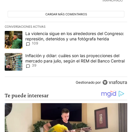
INAPROPIADO
CARGAR MÁS COMENTARIOS
CONVERSACIONES ACTIVAS
Este listado muestra los artículos con más comentarios en los últim
Un artículo de tendencia con el título "La violencia sigue en los 
La violencia sigue en los alrededores del Congreso:
represión, detenidos y una fotógrafa herida
109
Un artículo de tendencia con el título "Inflación y dólar: cuáles 
Inflación y dólar: cuáles son las proyecciones del
mercado para julio, según el REM del Banco Central
39
Gestionado por