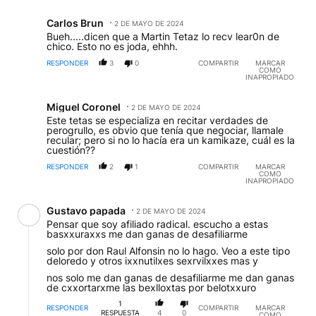
Comentario de Carlos Brun.
Carlos Brun
2 DE MAYO DE 2024
CB
Bueh.....dicen que a Martin Tetaz lo recv lear0n de
chico. Esto no es joda, ehhh.
RESPONDER
3
0
COMPARTIR
MARCAR
COMO
INAPROPIADO
Comentario de Miguel Coronel.
Miguel Coronel
2 DE MAYO DE 2024
MC
Este tetas se especializa en recitar verdades de
perogrullo, es obvio que tenía que negociar, llamale
recular; pero si no lo hacía era un kamikaze, cuál es la
cuestión??
RESPONDER
2
1
COMPARTIR
MARCAR
COMO
INAPROPIADO
Comentario de Gustavo papada.
Gustavo papada
2 DE MAYO DE 2024
GP
Pensar que soy afiliado radical. escucho a estas
basxxuraxxs me dan ganas de desafiliarme
solo por don Raul Alfonsin no lo hago. Veo a este tipo
deloredo y otros ixxnutilxes sexrvilxxes mas y
nos solo me dan ganas de desafiliarme me dan ganas
de cxxortarxme las bexlloxtas por belotxxuro
1
RESPONDER
COMPARTIR
MARCAR
RESPUESTA
4
0
COMO