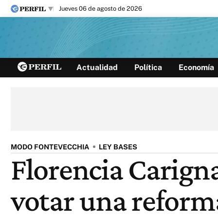
jueves 06 de agosto de 2026
Últimas noticias
Actualidad
Política
Economía
Inicio
Ahora
Opinión
Cultura
Arte
Educación
Videos
Córdoba
Reperfilar
Diario del Juicio
MODO FONTEVECCHIA
LEY BASES
Florencia Carigna
votar una reform