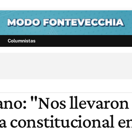
Columnistas
Política
Pymes
Salud
Internacional
Clima
Deportes
Business
Noticias
Caras
no: "Nos llevaron 
a constitucional e