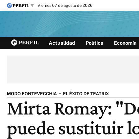
viernes 07 de agosto de 2026
Últimas noticias
Actualidad
Política
Economía
Inicio
Ahora
Opinión
Cultura
Arte
Educación
Videos
Córdoba
Reperfilar
Diario del Juicio
MODO FONTEVECCHIA
EL ÉXITO DE TEATRIX
Mirta Romay: "D
puede sustituir l