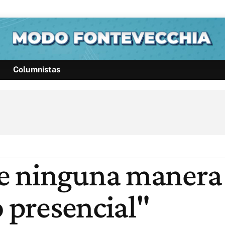
Columnistas
Política
Pymes
Salud
Internacional
Clima
Deportes
Business
Noticias
Caras
e ninguna manera 
o presencial"