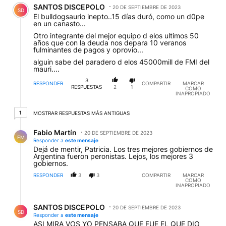
SANTOS DISCEPOLO
20 DE SEPTIEMBRE DE 2023
SD
El bulldogsaurio inepto..15 días duró, como un d0pe
en un canasto...
Otro integrante del mejor equipo d elos ultimos 50
años que con la deuda nos depara 10 veranos
fulminantes de pagos y oprovio...
alguin sabe del paradero d elos 45000mill de FMI del
mauri....
3
RESPONDER
COMPARTIR
MARCAR
RESPUESTAS
2
1
COMO
INAPROPIADO
1 respuesta más antiguas
1
MOSTRAR RESPUESTAS MÁS ANTIGUAS
Respuesta de Fabio Martín.
Fabio Martín
20 DE SEPTIEMBRE DE 2023
FM
Responder a
este mensaje
Dejá de mentir, Patricia. Los tres mejores gobiernos de
Argentina fueron peronistas. Lejos, los mejores 3
gobiernos.
RESPONDER
3
3
COMPARTIR
MARCAR
COMO
INAPROPIADO
Respuesta de SANTOS DISCEPOLO.
SANTOS DISCEPOLO
20 DE SEPTIEMBRE DE 2023
SD
Responder a
este mensaje
ASI MIRA VOS YO PENSABA QUE FUE EL QUE DIO