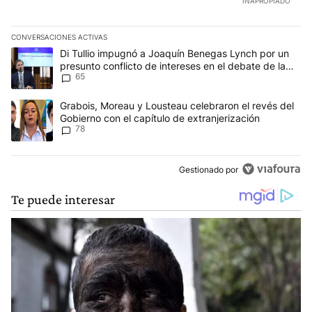
INAPROPIADO
solo de la escena- Sanz.
CONVERSACIONES ACTIVAS
Este listado muestra los artículos con más comentarios en los últim
Un artículo de tendencia con el título "Di Tullio impugnó a Joaqu
Di Tullio impugnó a Joaquín Benegas Lynch por un
presunto conflicto de intereses en el debate de la
65
Ley de Tierras
Un artículo de tendencia con el título "Grabois, Moreau y Lousteau
Grabois, Moreau y Lousteau celebraron el revés del
Gobierno con el capítulo de extranjerización
78
Gestionado por