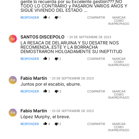
gente lo recuerda por su Excelente gestión??? NO
TODO LO CONTRARIO y PASARON VARIOS AÑOS Y
SIGUE VIVIENDO DEL ESTADO ...
RESPONDER
4
1
COMPARTIR
MARCAR
COMO
INAPROPIADO
Comentario de SANTOS DISCEPOLO.
SANTOS DISCEPOLO
20 DE SEPTIEMBRE DE 2023
SD
LA RESACA DE DELARUINA Y SU DESATRE NOS
RECOMIENDA..ESTE Y LA BORRACHA
DEMOSTRARON HOLGADAMENTE SU INEPTITUD
RESPONDER
3
2
COMPARTIR
MARCAR
COMO
INAPROPIADO
Comentario de Fabio Martín.
Fabio Martín
20 DE SEPTIEMBRE DE 2023
FM
Juntos por el escabio, aburre.
RESPONDER
3
3
COMPARTIR
MARCAR
COMO
INAPROPIADO
Comentario de Fabio Martín.
Fabio Martín
20 DE SEPTIEMBRE DE 2023
FM
López Murphy, el breve.
RESPONDER
4
2
COMPARTIR
MARCAR
COMO
INAPROPIADO
Comentario de SANTOS DISCEPOLO.