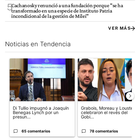
5
Cachanosky renunció a una fundación porque "se ha
transformado en una especie de Instituto Patria
incondicional de la gestión de Milei"
VER MÁS
Noticias en Tendencia
Este listado muestra los artículos con más comentarios en los últim
Un artículo de tendencia con el título "Di Tullio impugnó a Joa
Un artículo de tendencia con e
Di Tullio impugnó a Joaquín
Grabois, Moreau y Lousteau
Benegas Lynch por un
celebraron el revés del
presun...
Gobi...
65 comentarios
78 comentarios