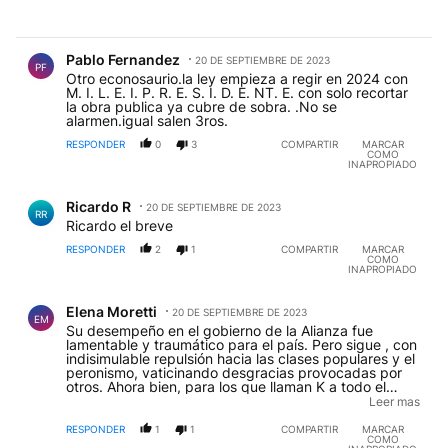
Comentario de Pablo Fernandez.
Pablo Fernandez
20 DE SEPTIEMBRE DE 2023
PF
Otro econosaurio.la ley empieza a regir en 2024 con
M. I. L. E. I. P. R. E. S. I. D. E. NT. E. con solo recortar
la obra publica ya cubre de sobra. .No se
alarmen.igual salen 3ros.
RESPONDER
0
3
COMPARTIR
MARCAR
COMO
INAPROPIADO
Comentario de Ricardo R.
Ricardo R
20 DE SEPTIEMBRE DE 2023
RR
Ricardo el breve
RESPONDER
2
1
COMPARTIR
MARCAR
COMO
INAPROPIADO
Comentario de Elena Moretti.
Elena Moretti
20 DE SEPTIEMBRE DE 2023
EM
Su desempeño en el gobierno de la Alianza fue
lamentable y traumático para el país. Pero sigue , con
indisimulable repulsión hacia las clases populares y el
peronismo, vaticinando desgracias provocadas por
otros. Ahora bien, para los que llaman K a todo el
mundo que no es ni macrista ni mileísta, vuelvo a
Leer mas
aclarar que fui alfonsinista y me alejé del radicalismo
luego del siniestro, ominoso pacto de Gualeguaychú
RESPONDER
1
1
COMPARTIR
MARCAR
COMO
con la iluminada Carrió como líder y el desaparecido-