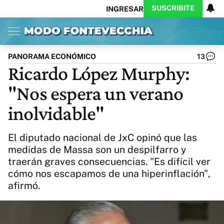
SUSCRIBITE
INGRESAR
Inicio
Ahora
Opinión
Actualidad
Política
Economía
Columnistas
Política
Pymes
Salud
PANORAMA ECONÓMICO
13
Ciencia
Protagonistas
Tecnología
Ricardo López Murphy:
Cultura
Arte
Educación
"Nos espera un verano
Internacional
Clima
Deportes
CARAS
Exitoina
Turismo
inolvidable"
Videos
Córdoba
Reperfilar
Business
Noticias
Caras
El diputado nacional de JxC opinó que las
Exitoina
Gaming
Vivo
medidas de Massa son un despilfarro y
traerán graves consecuencias. "Es difícil ver
Diario del Juicio
cómo nos escapamos de una hiperinflación",
afirmó.