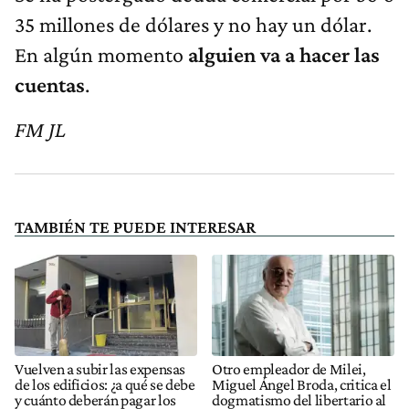
35 millones de dólares y no hay un dólar.
En algún momento
alguien va a hacer las
cuentas
.
FM JL
TAMBIÉN TE PUEDE INTERESAR
Vuelven a subir las expensas
Otro empleador de Milei,
de los edificios: ¿a qué se debe
Miguel Ángel Broda, critica el
y cuánto deberán pagar los
dogmatismo del libertario al