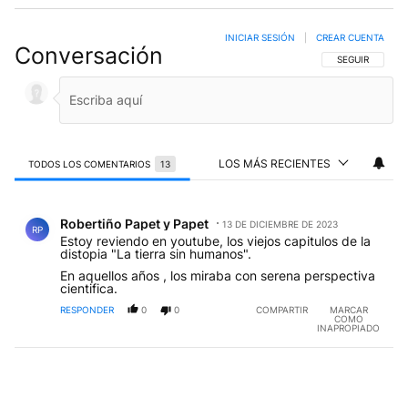
INICIAR SESIÓN
|
CREAR CUENTA
Conversación
SIGA ESTA CO
SEGUIR
LOS MÁS RECIENTES
TODOS LOS COMENTARIOS
13
Todos los comentarios
Comentario de Robertiño Papet y Papet.
Robertiño Papet y Papet
13 DE DICIEMBRE DE 2023
RP
Estoy reviendo en youtube, los viejos capitulos de la
distopia "La tierra sin humanos".
En aquellos años , los miraba con serena perspectiva
cientifica.
RESPONDER
0
0
COMPARTIR
MARCAR
COMO
INAPROPIADO