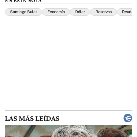
EN ESTA NOTA
Santiago Bulat
Economía
Dólar
Reservas
Deuda E
LAS MÁS LEÍDAS