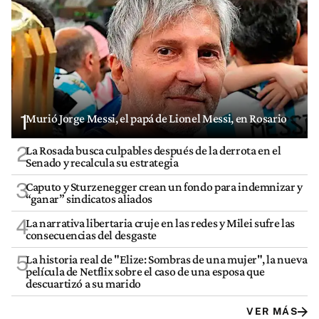
1
Murió Jorge Messi, el papá de Lionel Messi, en Rosario
2
La Rosada busca culpables después de la derrota en el
Senado y recalcula su estrategia
3
Caputo y Sturzenegger crean un fondo para indemnizar y
“ganar” sindicatos aliados
4
La narrativa libertaria cruje en las redes y Milei sufre las
consecuencias del desgaste
5
La historia real de "Elize: Sombras de una mujer", la nueva
película de Netflix sobre el caso de una esposa que
descuartizó a su marido
VER MÁS