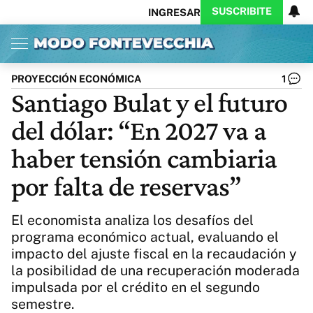
SUSCRIBITE
INGRESAR
Inicio
Ahora
Opinión
Actualidad
Política
Economía
Columnistas
Política
Pymes
Salud
PROYECCIÓN ECONÓMICA
1
Ciencia
Protagonistas
Tecnología
Santiago Bulat y el futuro
Cultura
Arte
Educación
del dólar: “En 2027 va a
Internacional
Clima
Deportes
CARAS
Exitoina
Turismo
haber tensión cambiaria
Videos
Córdoba
Reperfilar
por falta de reservas”
Business
Noticias
Caras
Exitoina
Gaming
Vivo
El economista analiza los desafíos del
Diario del Juicio
programa económico actual, evaluando el
impacto del ajuste fiscal en la recaudación y
la posibilidad de una recuperación moderada
impulsada por el crédito en el segundo
semestre.