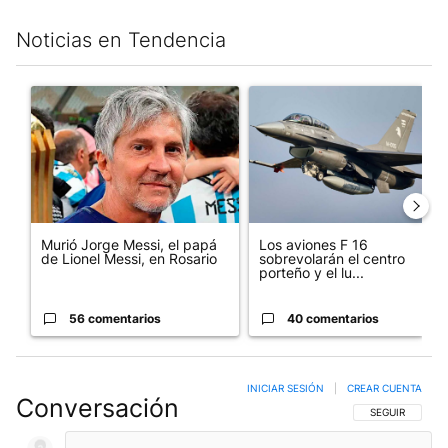
Noticias en Tendencia
Este listado muestra los artículos con más comentarios en los últim
Un artículo de tendencia con el título "Murió Jorge Messi, el pa
Un artículo de tendencia con e
Murió Jorge Messi, el papá
Los aviones F 16
de Lionel Messi, en Rosario
sobrevolarán el centro
porteño y el lu...
56 comentarios
40 comentarios
INICIAR SESIÓN
|
CREAR CUENTA
Conversación
SIGA ESTA CO
SEGUIR