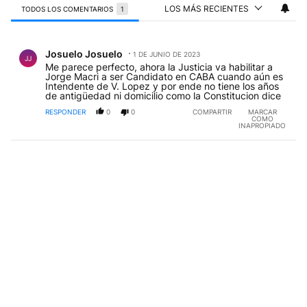
LOS MÁS RECIENTES
TODOS LOS COMENTARIOS
1
Todos los comentarios
Comentario de Josuelo Josuelo.
Josuelo Josuelo
1 DE JUNIO DE 2023
JJ
Me parece perfecto, ahora la Justicia va habilitar a
Jorge Macri a ser Candidato en CABA cuando aún es
Intendente de V. Lopez y por ende no tiene los años
de antigüedad ni domicilio como la Constitucion dice
RESPONDER
0
0
COMPARTIR
MARCAR
COMO
INAPROPIADO