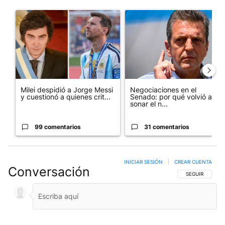
Este listado muestra los artículos con más comentarios en los últim
Un artículo de tendencia con el título "Milei despidió a Jorge 
Un artículo de tendencia con 
Milei despidió a Jorge Messi
Negociaciones en el
y cuestionó a quienes crit...
Senado: por qué volvió a
sonar el n...
99 comentarios
31 comentarios
INICIAR SESIÓN
|
CREAR CUENTA
Conversación
SIGA ESTA CO
SEGUIR