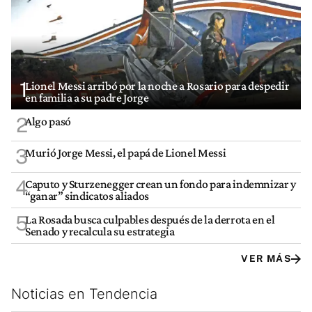
1
Lionel Messi arribó por la noche a Rosario para despedir
en familia a su padre Jorge
2
Algo pasó
3
Murió Jorge Messi, el papá de Lionel Messi
4
Caputo y Sturzenegger crean un fondo para indemnizar y
“ganar” sindicatos aliados
5
La Rosada busca culpables después de la derrota en el
Senado y recalcula su estrategia
VER MÁS
Noticias en Tendencia