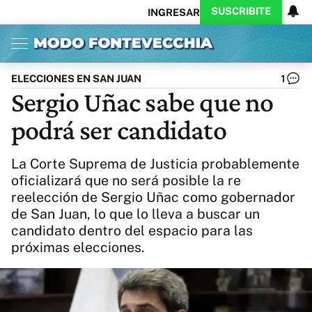
SUSCRIBITE
INGRESAR
Inicio
Ahora
Opinión
Actualidad
Política
Economía
Columnistas
Política
Pymes
Salud
ELECCIONES EN SAN JUAN
1
Ciencia
Protagonistas
Tecnología
Sergio Uñac sabe que no
Cultura
Arte
Educación
podrá ser candidato
Internacional
Clima
Deportes
CARAS
Exitoina
Turismo
La Corte Suprema de Justicia probablemente
Videos
Córdoba
Reperfilar
oficializará que no será posible la re
Business
Noticias
Caras
reelección de Sergio Uñac como gobernador
Exitoina
Gaming
Vivo
de San Juan, lo que lo lleva a buscar un
Diario del Juicio
candidato dentro del espacio para las
próximas elecciones.