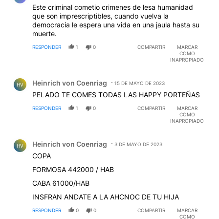
Este criminal cometio crimenes de lesa humanidad
que son imprescriptibles, cuando vuelva la
democracia le espera una vida en una jaula hasta su
muerte.
RESPONDER
1
0
COMPARTIR
MARCAR
COMO
INAPROPIADO
Comentario de Heinrich von Coenriag.
Heinrich von Coenriag
15 DE MAYO DE 2023
HV
PELADO TE COMES TODAS LAS HAPPY PORTEÑAS
RESPONDER
1
0
COMPARTIR
MARCAR
COMO
INAPROPIADO
Comentario de Heinrich von Coenriag.
Heinrich von Coenriag
3 DE MAYO DE 2023
HV
COPA
FORMOSA 442000 / HAB
CABA 61000/HAB
INSFRAN ANDATE A LA AHCNOC DE TU HIJA
RESPONDER
0
0
COMPARTIR
MARCAR
COMO