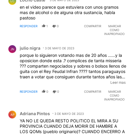
LC
en el video parece que estuviera con unos gramos
mas de alcohol o de alguna otra sustancia, habla
pastoso
RESPONDER
1
0
COMPARTIR
MARCAR
COMO
INAPROPIADO
Comentario de julio nigra.
julio nigra
3 DE MAYO DE 2023
JN
porque lo siguieron votando mas de 20 años ......y la
oposicion donde esta .? complices de tanta misseria
??? comparten negociados y sobres o bolsos llenos de
guita con el Rey Feudal Infran ???? tantos paraguayos
traen a votar que consiguen durante tantos años las
elecciones ? tan masoquistas son los formoseños ???
Leer mas
todas preguntas ...la unica respuesta fue la del
RESPONDER
0
0
COMPARTIR
MARCAR
Carlitos Tevez que el aun venido de fuerte apache se
COMO
lamento la miseria de Formosa .....se acuerdan ...
INAPROPIADO
Comentario de Adriana Pintos.
Adriana Pintos
3 DE MAYO DE 2023
AP
YA NO LE QUEDA RESTO POLITICO EL MIRA A SU
PROVINCIA CUANDO DEJA MORIR DE HAMBRE A
LOS QOMs (pueblo originario)? CUANDO ENCERRO A