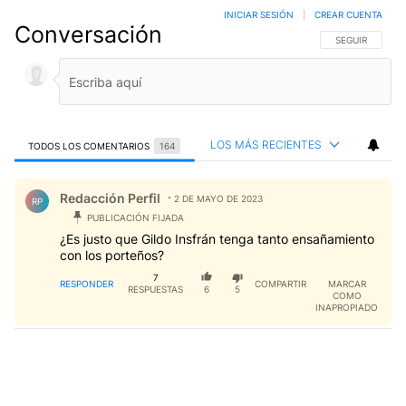
INICIAR SESIÓN
|
CREAR CUENTA
Conversación
SIGA ESTA CO
SEGUIR
LOS MÁS RECIENTES
TODOS LOS COMENTARIOS
164
Todos los comentarios
Comentario de Redacción Perfil.
Redacción Perfil
2 DE MAYO DE 2023
RP
PUBLICACIÓN FIJADA
¿Es justo que Gildo Insfrán tenga tanto ensañamiento
con los porteños?
7
RESPONDER
COMPARTIR
MARCAR
RESPUESTAS
6
5
COMO
INAPROPIADO