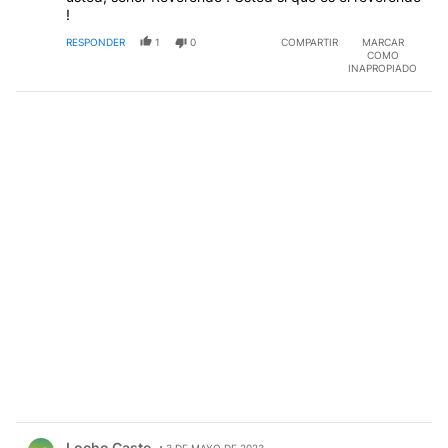
!
RESPONDER
1
0
COMPARTIR
MARCAR
COMO
INAPROPIADO
Comentario de Locho Caste.
Locho Caste
3 DE MAYO DE 2023