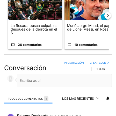
La Rosada busca culpables
Murió Jorge Messi, el papá
después de la derrota en el
de Lionel Messi, en Rosario
S...
26 comentarios
10 comentarios
INICIAR SESIÓN
|
CREAR CUENTA
Conversación
SIGA ESTA CO
SEGUIR
LOS MÁS RECIENTES
TODOS LOS COMENTARIOS
1
Todos los comentarios
Comentario de Palomo Duckardt.
Palomo Duckardt
9 DE FEBRERO DE 2023