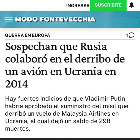
SUSCRIBITE
INGRESAR
Inicio
Ahora
Opinión
Actualidad
Política
Economía
Columnistas
Política
Pymes
Salud
GUERRA EN EUROPA
1
Ciencia
Protagonistas
Tecnología
Sospechan que Rusia
Cultura
Arte
Educación
colaboró en el derribo de
Internacional
Clima
Deportes
CARAS
Exitoina
Turismo
un avión en Ucrania en
Videos
Córdoba
Reperfilar
2014
Business
Noticias
Caras
Exitoina
Gaming
Vivo
Hay fuertes indicios de que Vladimir Putin
Diario del Juicio
habría aprobado el suministro del misil que
derribó un vuelo de Malaysia Airlines en
Ucrania, el cual dejó un saldo de 298
muertos.