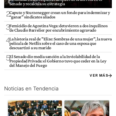
1
Senado y recalcula su estrategia
2
Caputo y Sturzenegger crean un fondo para indemnizar y
“ganar” sindicatos aliados
3
Femicidio de Agostina Vega: detuvieron a dos inquilinos
de Claudio Barrelier por encubrimiento agravado
4
La historia real de "Elize: Sombras de una mujer", la nueva
película de Netflix sobre el caso de una esposa que
descuartizó a su marido
5
El Senado dio media sanción a la Inviolabilidad de la
Propiedad Privada: el Gobierno tuvo que ceder en la Ley
del Manejo del Fuego
VER MÁS
Noticias en Tendencia
Este listado muestra los artículos con más comentarios en los últim
Un artículo de tendencia con el título "La Rosada busca culpabl
Un artículo de tendencia con e