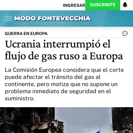
SUSCRIBITE
INGRESAR
Inicio
Ahora
Opinión
Actualidad
Política
Economía
Columnistas
Política
Pymes
Salud
GUERRA EN EUROPA
Ciencia
Protagonistas
Tecnología
Ucrania interrumpió el
Cultura
Arte
Educación
flujo de gas ruso a Europa
Internacional
Clima
Deportes
CARAS
Exitoina
Turismo
La Comisión Europea considera que el corte
Videos
Córdoba
Reperfilar
puede afectar el tránsito del gas al
Business
Noticias
Caras
continente, pero matiza que no supone un
Exitoina
Gaming
Vivo
problema inmediato de seguridad en el
Diario del Juicio
suministro.