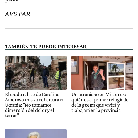
AVS PAR
TAMBIÉN TE PUEDE INTERESAR
El crudo relato de Carolina
Un ucraniano en Misiones:
Amoroso tras su cobertura en
quién es el primer refugiado
Ucrania: "No tomamos
de la guerra que vivirá y
dimensión del dolor y el
trabajará en la provincia
terror"