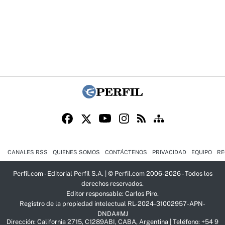
CANALES RSS
QUIENES SOMOS
CONTÁCTENOS
PRIVACIDAD
EQUIPO
RE
Perfil.com - Editorial Perfil S.A.
| © Perfil.com 2006-2026 - Todos los
derechos reservados.
Editor responsable: Carlos Piro.
Registro de la propiedad intelectual RL-2024-31002957-APN-
DNDA#MJ
Dirección:
California 2715
,
C1289ABI
,
CABA, Argentina
| Teléfono:
+54 9