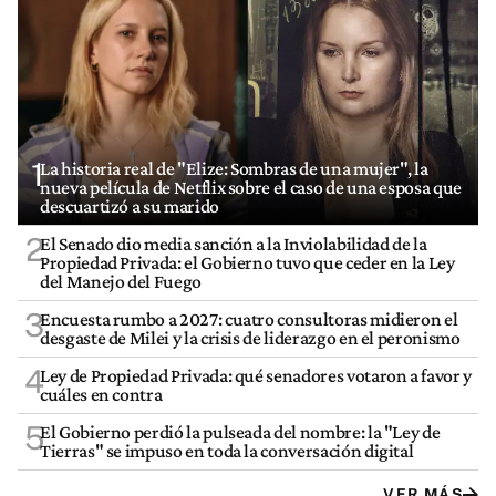
1
La historia real de "Elize: Sombras de una mujer", la
nueva película de Netflix sobre el caso de una esposa que
descuartizó a su marido
2
El Senado dio media sanción a la Inviolabilidad de la
Propiedad Privada: el Gobierno tuvo que ceder en la Ley
del Manejo del Fuego
3
Encuesta rumbo a 2027: cuatro consultoras midieron el
desgaste de Milei y la crisis de liderazgo en el peronismo
4
Ley de Propiedad Privada: qué senadores votaron a favor y
cuáles en contra
5
El Gobierno perdió la pulseada del nombre: la "Ley de
Tierras" se impuso en toda la conversación digital
VER MÁS