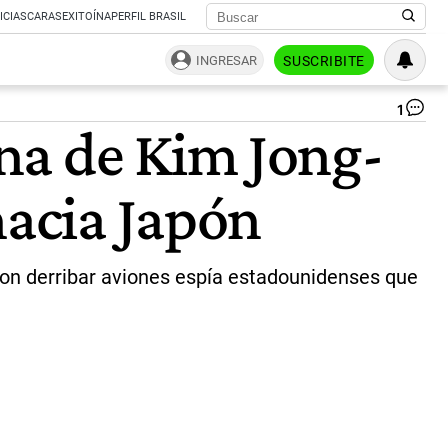
ICIAS
CARAS
EXITOÍNA
PERFIL BRASIL
INGRESAR
SUSCRIBITE
1
Ale
na de Kim Jong-
en
Ja
po
hacia Japón
un
mis
no
|
Té
on derribar aviones espía estadounidenses que