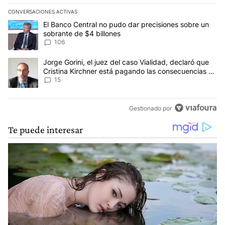
prácticas son sostenibles en el largo plazo y si los
balances presentados reflejan un equilibrio real o uno
CONVERSACIONES ACTIVAS
mantenido por métodos contables debatibles.
Este listado muestra los artículos con más comentarios en los últim
Un artículo de tendencia con el título "El Banco Central no pudo 
El Banco Central no pudo dar precisiones sobre un
sobrante de $4 billones
106
Un artículo de tendencia con el título "Jorge Gorini, el juez del
Jorge Gorini, el juez del caso Vialidad, declaró que
Cristina Kirchner está pagando las consecuencias de
cometer "un delito comprobado"
15
Gestionado por