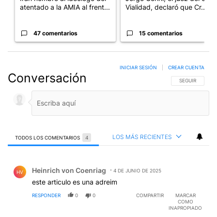
atentado a la AMIA al frent...
Vialidad, declaró que Cr...
47 comentarios
15 comentarios
INICIAR SESIÓN
|
CREAR CUENTA
Conversación
SIGA ESTA CO
SEGUIR
LOS MÁS RECIENTES
TODOS LOS COMENTARIOS
4
Todos los comentarios
Comentario de Heinrich von Coenriag.
Heinrich von Coenriag
4 DE JUNIO DE 2025
HV
este articulo es una adreim
RESPONDER
0
0
COMPARTIR
MARCAR
COMO
INAPROPIADO