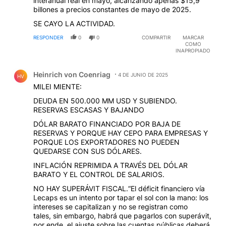
interanual real en mayo, alcanzando apenas $15,9
billones a precios constantes de mayo de 2025.
SE CAYO LA ACTIVIDAD.
RESPONDER
0
0
COMPARTIR
MARCAR
COMO
INAPROPIADO
Comentario de Heinrich von Coenriag.
Heinrich von Coenriag
4 DE JUNIO DE 2025
HV
MILEI MIENTE:
DEUDA EN 500.000 MM USD Y SUBIENDO.
RESERVAS ESCASAS Y BAJANDO
DÓLAR BARATO FINANCIADO POR BAJA DE
RESERVAS Y PORQUE HAY CEPO PARA EMPRESAS Y
PORQUE LOS EXPORTADORES NO PUEDEN
QUEDARSE CON SUS DÓLARES.
INFLACIÓN REPRIMIDA A TRAVÉS DEL DÓLAR
BARATO Y EL CONTROL DE SALARIOS.
NO HAY SUPERÁVIT FISCAL.“El déficit financiero vía
Lecaps es un intento por tapar el sol con la mano: los
intereses se capitalizan y no se registran como
tales, sin embargo, habrá que pagarlos con superávit,
por ende, el ajuste sobre las cuentas públicas deberá