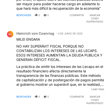
ser mayor para poder hacerse cargo en adelante lo
que hará más difícil la recuperación de la economía”
RESPONDER
0
0
COMPARTIR
MARCAR
COMO
INAPROPIADO
Comentario de Heinrich von Coenriag.
Heinrich von Coenriag
4 DE JUNIO DE 2025
HV
MILEI ENGAñA
NO HAY SUPERÁVIT FISCAL PORQUE NO
CONTABILIZAN LOS INTERESES DE LAS LECAPS.
ESOS INTERESES AUMENTAN LA DEUDA PUBLICA Y
GENERAN DÉFICIT FISCAL.
La práctica de omitir los intereses de las Lecaps en el
resultado financiero afecta directamente la
transparencia de las finanzas públicas. Este método
de capitalización y de postergación de pagos permite
al gobierno mostrar un superávit que, en la realidad,
podría ser menor o incluso revertirse en un déficit.
Leer mas
Según estimaciones, el total de intereses no
RESPONDER
0
0
COMPARTIR
MARCAR
contabilizados podría restar alrededor de 1,8 puntos
COMO
porcentuales del PIB al resultado financiero de este
INAPROPIADO
año. La pregunta que surge es si este tipo de