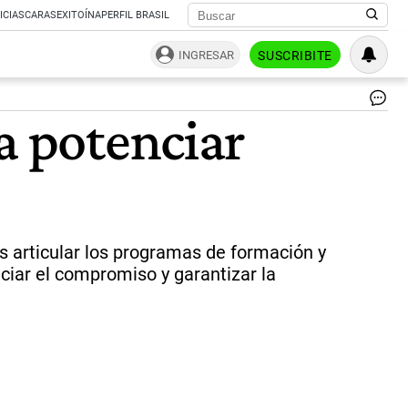
ICIAS
CARAS
EXITOÍNA
PERFIL BRASIL
INGRESAR
SUSCRIBITE
mu
a potenciar
y
te
|
Ag
Sh
es articular los programas de formación y
nciar el compromiso y garantizar la