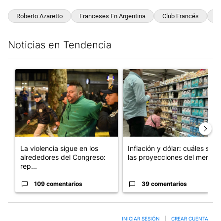
Roberto Azaretto
Franceses En Argentina
Club Francés
S
Noticias en Tendencia
Este listado muestra los artículos con más comentarios en los últim
Un artículo de tendencia con el título "La violencia sigue en l
Un artículo de tendencia con e
La violencia sigue en los
Inflación y dólar: cuáles son
alrededores del Congreso:
las proyecciones del merc...
rep...
109 comentarios
39 comentarios
INICIAR SESIÓN
|
CREAR CUENTA