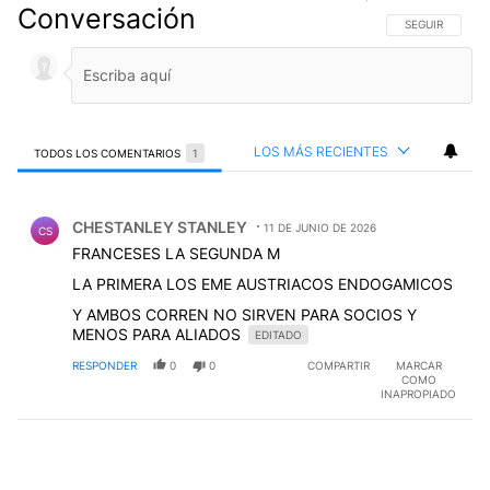
Conversación
SIGA ESTA CO
SEGUIR
LOS MÁS RECIENTES
TODOS LOS COMENTARIOS
1
Todos los comentarios
Comentario de CHESTANLEY STANLEY.
CHESTANLEY STANLEY
11 DE JUNIO DE 2026
CS
FRANCESES LA SEGUNDA M
LA PRIMERA LOS EME AUSTRIACOS ENDOGAMICOS
Y AMBOS CORREN NO SIRVEN PARA SOCIOS Y
MENOS PARA ALIADOS
EDITADO
RESPONDER
0
0
COMPARTIR
MARCAR
COMO
INAPROPIADO