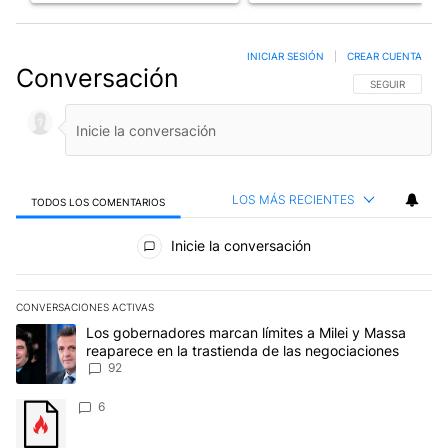
INICIAR SESIÓN
|
CREAR CUENTA
Conversación
SIGA ESTA CO
SEGUIR
LOS MÁS RECIENTES
TODOS LOS COMENTARIOS
Todos los comentarios
Inicie la conversación
CONVERSACIONES ACTIVAS
Este listado muestra los artículos con más comentarios en los últim
Un artículo de tendencia con el título "Los gobernadores marcan l
Los gobernadores marcan límites a Milei y Massa
reaparece en la trastienda de las negociaciones
92
Un artículo de tendencia con el título "" con 6 comentarios.
6