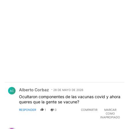
Comentario de Alberto Corbaz.
Alberto Corbaz
28 DE MAYO DE 2026
AC
Ocultaron componentes de las vacunas covid y ahora
queres que la gente se vacune?
RESPONDER
1
0
COMPARTIR
MARCAR
COMO
INAPROPIADO
Comentario de Richard Rick.