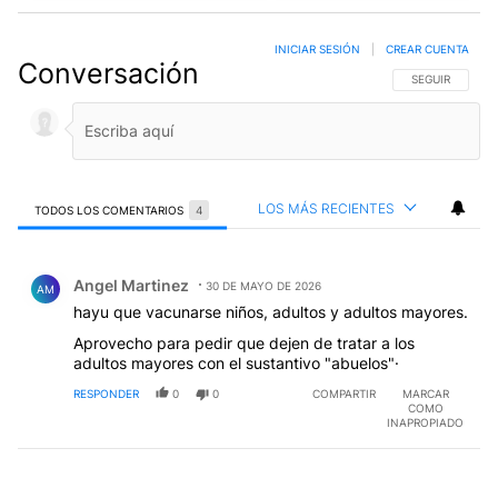
INICIAR SESIÓN
|
CREAR CUENTA
Conversación
SIGA ESTA CO
SEGUIR
LOS MÁS RECIENTES
TODOS LOS COMENTARIOS
4
Todos los comentarios
Comentario de Angel Martinez.
Angel Martinez
30 DE MAYO DE 2026
AM
hayu que vacunarse niños, adultos y adultos mayores.
Aprovecho para pedir que dejen de tratar a los
adultos mayores con el sustantivo "abuelos"·
RESPONDER
0
0
COMPARTIR
MARCAR
COMO
INAPROPIADO