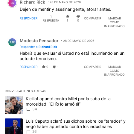
Richard Rick
28 DE MAYO DE 2026
RR
Dejen de mentir y asesinar gente, atorar antes.
1
RESPONDER
COMPARTIR
MARCAR
RESPUESTA
1
0
COMO
INAPROPIADO
Respuesta de Modesto Pensador.
Modesto Pensador
28 DE MAYO DE 2026
MP
Responder a
Richard Rick
Habría que evaluar si Usted no está incurriendo en un
acto de terrorismo.
RESPONDER
0
1
COMPARTIR
MARCAR
COMO
INAPROPIADO
CONVERSACIONES ACTIVAS
Este listado muestra los artículos con más comentarios en los últim
Un artículo de tendencia con el título "Kicillof apuntó contra Milei 
Kicillof apuntó contra Milei por la suba de la
morosidad: “El lío lo armó él”
34
Un artículo de tendencia con el título "Luis Caputo aclaró sus dic
Luis Caputo aclaró sus dichos sobre los “tarados” y
negó haber apuntado contra los industriales
26