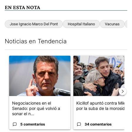
EN ESTA NOTA
Jose Ignacio Marco Del Pont
Hospital Italiano
Vacunas
H
Noticias en Tendencia
Este listado muestra los artículos con más comentarios en los últim
Un artículo de tendencia con el título "Negociaciones en el Se
Un artículo de tendencia con el
Negociaciones en el
Kicillof apuntó contra Milei
Senado: por qué volvió a
por la suba de la morosida...
sonar el n...
5 comentarios
34 comentarios