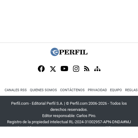
CANALES RSS
QUIENES SOMOS
CONTÁCTENOS
PRIVACIDAD
EQUIPO
REGLAS
Perfil.com - Editorial Perfil S.A.
| © Perfil.com 2006-2026 - Todos los
derechos reservados.
Editor responsable: Carlos Piro.
Registro de la propiedad intelectual RL-2024-31002957-APN-DNDA#MJ
Dirección:
California 2715
,
C1289ABI
,
CABA, Argentina
| Teléfono:
+54 9 11
3453 4567
| E-mail:
atencion@perfil.com