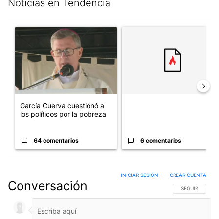
Noticias en Tendencia
Este listado muestra los artículos con más comentarios en los últim
Un artículo de tendencia con el título "García Cuerva cuestionó 
Un artículo de tendencia con el
García Cuerva cuestionó a
los políticos por la pobreza
64 comentarios
6 comentarios
INICIAR SESIÓN
|
CREAR CUENTA
Conversación
SIGA ESTA CO
SEGUIR