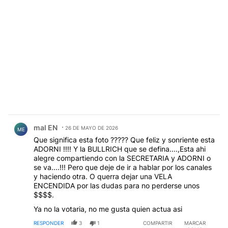
Comentario de mal EN.
mal EN
26 DE MAYO DE 2026
ME
Que significa esta foto ????? Que feliz y sonriente esta
ADORNI !!!! Y la BULLRICH que se defina....,Esta ahi
alegre compartiendo con la SECRETARIA y ADORNI o
se va....!!! Pero que deje de ir a hablar por los canales
y haciendo otra. O querra dejar una VELA
ENCENDIDA por las dudas para no perderse unos
$$$$.
Ya no la votaria, no me gusta quien actua asi
RESPONDER
3
1
COMPARTIR
MARCAR