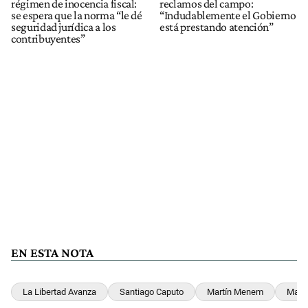
régimen de inocencia fiscal:
reclamos del campo:
se espera que la norma “le dé
“Indudablemente el Gobierno
seguridad jurídica a los
está prestando atención”
contribuyentes”
EN ESTA NOTA
La Libertad Avanza
Santiago Caputo
Martín Menem
Manu