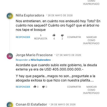
COMO
INAPROPIADO
Comentario de Niña Exploradora.
Niña Exploradora
26 DE MAYO DE 2026
NE
Nos entretienen. en cuánto nos endeudó hoy Toto? En
cuánto nos saqueó? Cuánto oro fugó? que el árbol no
nos tape el bosque
1
RESPONDER
COMPARTIR
MARCAR
RESPUESTA
4
2
COMO
INAPROPIADO
Respuesta de Jorge Mario Fraccione.
Jorge Mario Fraccione
27 DE MAYO DE 2026
JM
Responder a
Niña Exploradora
Acordate que cuando subio este gobierno, la deuda
externa ya era de USD 405.000.000.000.-
Y hay que pagarla...magos no son...preguntale a la
abogada exitosa lo que hizo con nuestra platita....
RESPONDER
0
0
COMPARTIR
MARCAR
COMO
INAPROPIADO
Comentario de Conan El Estafador.
Conan El Estafador
26 DE MAYO DE 2026
CE