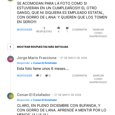
SE ACOMODAN PARA LA FOTO COMO SI
ESTUVIERAN EN UN CUMPLEAÑOS!!! EL OTRO
GANSO, QUE NI SIQUIERA ES EMPLEADO ESTATAL,
CON GORRO DE LANA: Y QUIEREN QUE LOS TOMEN
EN SERIO!!!
3
RESPONDER
COMPARTIR
MARCAR
RESPUESTAS
4
1
COMO
INAPROPIADO
1 respuesta más antiguas
MOSTRAR RESPUESTAS MÁS ANTIGUAS
1
Respuesta de Jorge Mario Fraccione.
Jorge Mario Fraccione
27 DE MAYO DE 2026
JM
Responder a
Conan El Estafador
Esta foto tiene unos 6 meses....
RESPONDER
0
0
COMPARTIR
MARCAR
COMO
INAPROPIADO
Respuesta de Conan El Estafador.
Conan El Estafador
27 DE MAYO DE 2026
CE
Responder a
Conan El Estafador
CLARO, EN PLENO DICIEMBRE CON BUFANDA, Y
CON GORRO DE LANA. APRENDÉ A MENTIR POR LO
MENOS JAJJAJAJ