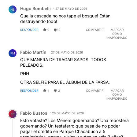
Comentario de Hugo Bombelli.
Hugo Bombelli
27 DE MAYO DE 2026
HB
Que la cascada no nos tape el bosque! Están
destruyendo todo!
RESPONDER
0
2
COMPARTIR
MARCAR
COMO
INAPROPIADO
Comentario de Fabio Martín.
Fabio Martín
27 DE MAYO DE 2026
FM
QUE MANERA DE TRAGAR SAPOS. TODOS
PELEADOS.
PHH
OTRA SELFIE PARA EL ÁLBUM DE LA FARSA.
RESPONDER
1
2
COMPARTIR
MARCAR
COMO
INAPROPIADO
Comentario de Fabio Bustos.
Fabio Bustos
26 DE MAYO DE 2026
FB
Esto votaste? Los Menem gobernando? Una repostera
gobernando? Un testaferro que pasa de no poder
pagar el crédito en Parque Chacabuco a 5
propiedades, gastos, viajes y autos en sólo 2 años?