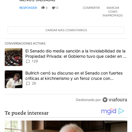
RESPONDER
0
0
COMPARTIR
MARCAR
COMO
INAPROPIADO
CARGAR MÁS COMENTARIOS
CONVERSACIONES ACTIVAS
Este listado muestra los artículos con más comentarios en los últim
Un artículo de tendencia con el título "El Senado dio media sanci
El Senado dio media sanción a la Inviolabilidad de la
Propiedad Privada: el Gobierno tuvo que ceder en la
Ley del Manejo del Fuego
129
Un artículo de tendencia con el título "Bullrich cerró su discurso e
Bullrich cerró su discurso en el Senado con fuertes
críticas al kirchnerismo y un feroz cruce con
Capitanich al que le gritó “¡cállate!”
26
Gestionado por