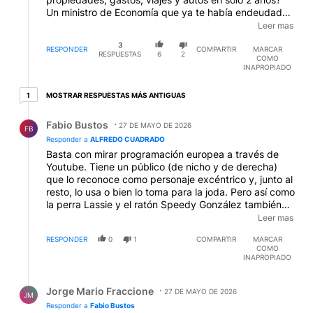
Un ministro de Economía que ya te había endeudado
con Macri? Todos alrededor de un psiconanista
Leer mas
megalómano que se autoproclama la 3ra persona más
3
famosa del mundo?? ESO VOTASTE??? Tanto daño te
RESPONDER
COMPARTIR
MARCAR
RESPUESTAS
6
2
COMO
hicieron en casa y en el colegio??? (como Milei, bah...)
INAPROPIADO
1 respuesta más antiguas
MOSTRAR RESPUESTAS MÁS ANTIGUAS
1
Respuesta de Fabio Bustos.
Fabio Bustos
27 DE MAYO DE 2026
FB
Responder a
ALFREDO CUADRADO
Basta con mirar programación europea a través de
Youtube. Tiene un público (de nicho y de derecha)
que lo reconoce como personaje excéntrico y, junto al
resto, lo usa o bien lo toma para la joda. Pero así como
la perra Lassie y el ratón Speedy González también
tuvieron su "fama" para carcajada de consumidores
Leer mas
televisivos, la "fama" de Milei es para la burla, a pesar
RESPONDER
0
1
COMPARTIR
MARCAR
de él mismo.
COMO
INAPROPIADO
Respuesta de Jorge Mario Fraccione.
Jorge Mario Fraccione
27 DE MAYO DE 2026
JM
Responder a
Fabio Bustos