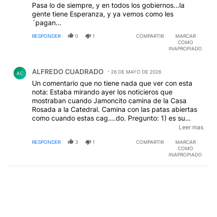
Pasa lo de siempre, y en todos los gobiernos...la
gente tiene Esperanza, y ya vemos como les
´pagan...
RESPONDER
0
1
COMPARTIR
MARCAR
COMO
INAPROPIADO
Comentario de ALFREDO CUADRADO.
ALFREDO CUADRADO
26 DE MAYO DE 2026
AC
Un comentario que no tiene nada que ver con esta
nota: Estaba mirando ayer los noticieros que
mostraban cuando Jamoncito camina de la Casa
Rosada a la Catedral. Camina con las patas abiertas
como cuando estas cag....do. Pregunto: 1) es su
forma de caminar¿¿¿¿2) Está ca......do
Leer mas
realmente¿¿¿¿3) O son los pañales que lo hacen
RESPONDER
3
1
COMPARTIR
MARCAR
caminar incómodo¿¿¿¿¿. Espero respuestas. VLLC
COMO
INAPROPIADO