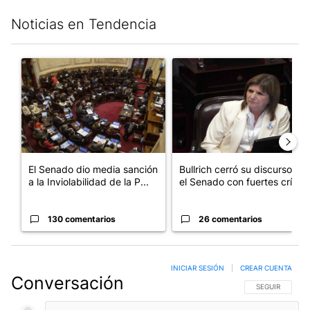
Noticias en Tendencia
Este listado muestra los artículos con más comentarios en los últim
Un artículo de tendencia con el título "El Senado dio media san
Un artículo de tendencia con el
El Senado dio media sanción
Bullrich cerró su discurso en
a la Inviolabilidad de la P...
el Senado con fuertes crí...
130 comentarios
26 comentarios
INICIAR SESIÓN
|
CREAR CUENTA
Conversación
SIGA ESTA CO
SEGUIR