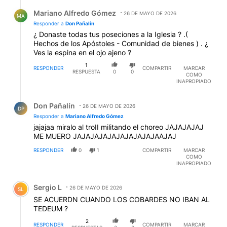
Respuesta de Mariano Alfredo Gómez.
Mariano Alfredo Gómez
26 DE MAYO DE 2026
MA
Responder a
Don Pañalín
¿ Donaste todas tus poseciones a la Iglesia ? .(
Hechos de los Apóstoles - Comunidad de bienes ) . ¿
Ves la espina en el ojo ajeno ?
1
RESPONDER
COMPARTIR
MARCAR
RESPUESTA
0
0
COMO
INAPROPIADO
Respuesta de Don Pañalín.
Don Pañalín
26 DE MAYO DE 2026
DP
Responder a
Mariano Alfredo Gómez
jajajaa miralo al troII militando el choreo JAJAJAJAJ
ME MUERO JAJAJAJAJAJAJAJAJAJAAJAJ
RESPONDER
0
1
COMPARTIR
MARCAR
COMO
INAPROPIADO
Comentario de Sergio L.
Sergio L
26 DE MAYO DE 2026
SL
SE ACUERDN CUANDO LOS COBARDES NO IBAN AL
TEDEUM ?
2
RESPONDER
COMPARTIR
MARCAR