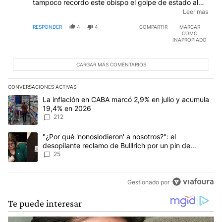
tampoco recordo este obispo el golpe de estado al
actual gobierno a traves de los medios economicos de
Leer mas
empresarios y financista que quisieron bajar al
RESPONDER
4
4
COMPARTIR
MARCAR
gobierno? , y le pide dialogo ? , hay que ser muy
COMO
mendaz cuando la oposicion no quiere dialogar y solo
INAPROPIADO
querer bajar al gobierno votado legitimamente por la
mayoria argentina , en todo caso esperen al 27 y
ganen. La iglesia debe ser apolitica sino pasa ser
CARGAR MÁS COMENTARIOS
parte de este problema.
CONVERSACIONES ACTIVAS
Este listado muestra los artículos con más comentarios en los últim
Un artículo de tendencia con el título "La inflación en CABA marc
La inflación en CABA marcó 2,9% en julio y acumula
19,4% en 2026
212
Un artículo de tendencia con el título ""¿Por qué 'nonoslodieron' a
"¿Por qué 'nonoslodieron' a nosotros?": el
desopilante reclamo de Bulllrich por un pin de
Malvinas
25
Gestionado por