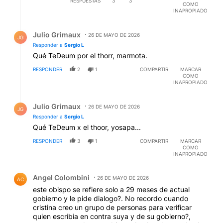
RESPUESTAS
3
3
COMO
INAPROPIADO
Respuesta de Julio Grimaux.
Julio Grimaux
26 DE MAYO DE 2026
JG
Responder a
Sergio L
Qué TeDeum por el thorr, marmota.
RESPONDER
2
1
COMPARTIR
MARCAR
COMO
INAPROPIADO
Respuesta de Julio Grimaux.
Julio Grimaux
26 DE MAYO DE 2026
JG
Responder a
Sergio L
Qué TeDeum x el thoor, yosapa...
RESPONDER
3
1
COMPARTIR
MARCAR
COMO
INAPROPIADO
Comentario de Angel Colombini.
Angel Colombini
26 DE MAYO DE 2026
AC
este obispo se refiere solo a 29 meses de actual
gobierno y le pide dialogo?. No recordo cuando
cristina creo un grupo de personas para verificar
quien escribia en contra suya y de su gobierno?,