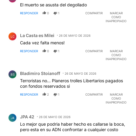
El muerto se asusta del degollado
RESPONDER
0
1
COMPARTIR
MARCAR
COMO
INAPROPIADO
Comentario de La Casta es Milei.
La Casta es Milei
26 DE MAYO DE 2026
LC
Cada vez falta menos!
RESPONDER
0
1
COMPARTIR
MARCAR
COMO
INAPROPIADO
Comentario de Bladimiro Stoianoff.
Bladimiro Stoianoff
26 DE MAYO DE 2026
BS
Terroristas no... Planeros trolles Libertarios pagados
con fondos reservados si
RESPONDER
2
1
COMPARTIR
MARCAR
COMO
INAPROPIADO
Comentario de JPA 42.
JPA 42
26 DE MAYO DE 2026
J4
Lo mejor que podria haber hecho es callarse la boca,
pero esta en su ADN confrontar a cualquier costo