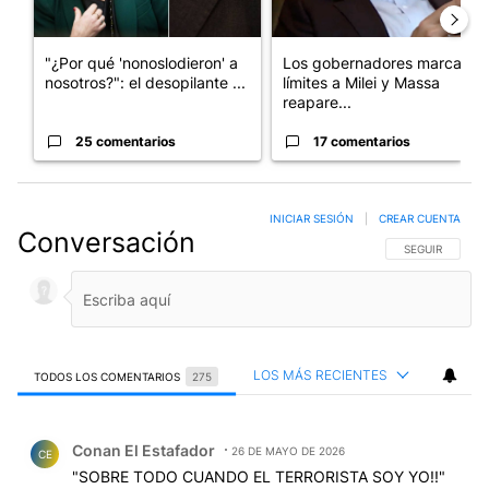
"¿Por qué 'nonoslodieron' a
Los gobernadores marcan
nosotros?": el desopilante ...
límites a Milei y Massa
reapare...
25 comentarios
17 comentarios
INICIAR SESIÓN
|
CREAR CUENTA
Conversación
SIGA ESTA CO
SEGUIR
LOS MÁS RECIENTES
TODOS LOS COMENTARIOS
275
Todos los comentarios
Comentario de Conan El Estafador.
Conan El Estafador
26 DE MAYO DE 2026
CE
"SOBRE TODO CUANDO EL TERRORISTA SOY YO!!"