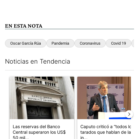
EN ESTA NOTA
Oscar García Rúa
Pandemia
Coronavirus
Covid 19
Noticias en Tendencia
Este listado muestra los artículos con más comentarios en los últim
Un artículo de tendencia con el título "Las reservas del Banco 
Un artículo de tendencia con e
Las reservas del Banco
Caputo criticó a “todos los
Central superaron los US$
tarados que hablan de la
50 mil...
in...