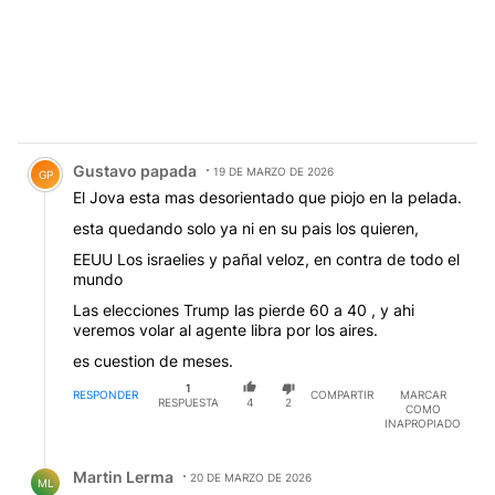
Comentario de Gustavo papada.
Gustavo papada
19 DE MARZO DE 2026
GP
El Jova esta mas desorientado que piojo en la pelada.
esta quedando solo ya ni en su pais los quieren,
EEUU Los israelies y pañal veloz, en contra de todo el
mundo
Las elecciones Trump las pierde 60 a 40 , y ahi
veremos volar al agente libra por los aires.
es cuestion de meses.
1
RESPONDER
COMPARTIR
MARCAR
RESPUESTA
4
2
COMO
INAPROPIADO
Respuesta de Martin Lerma.
Martin Lerma
20 DE MARZO DE 2026
ML