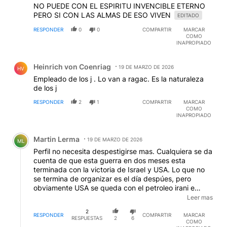
NO PUEDE CON EL ESPIRITU INVENCIBLE ETERNO
PERO SI CON LAS ALMAS DE ESO VIVEN
EDITADO
RESPONDER
0
0
COMPARTIR
MARCAR
COMO
INAPROPIADO
Comentario de Heinrich von Coenriag.
Heinrich von Coenriag
19 DE MARZO DE 2026
HV
Empleado de los j . Lo van a ragac. Es la naturaleza
de los j
RESPONDER
2
1
COMPARTIR
MARCAR
COMO
INAPROPIADO
Comentario de Martin Lerma.
Martin Lerma
19 DE MARZO DE 2026
ML
Perfil no necesita despestigirse mas. Cualquiera se da
cuenta de que esta guerra en dos meses esta
terminada con la victoria de Israel y USA. Lo que no
se termina de organizar es el día despúes, pero
obviamente USA se queda con el petroleo irani e
Israel se va a extender finalmente sobre gaza y
Leer mas
cisjordania ya que los arabes que queden ahi no
2
tendran mas remedio que ser gobernados por Israel
RESPONDER
COMPARTIR
MARCAR
RESPUESTAS
2
6
COMO
porque despues de su apoyo a los ayatolas, todos los