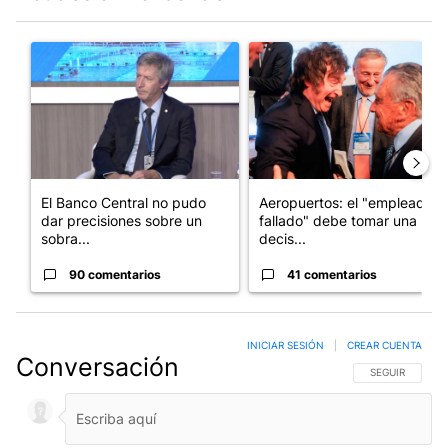
Este listado muestra los artículos con más comentarios en los últim
Un artículo de tendencia con el título "El Banco Central no pud
Un artículo de tendencia con e
El Banco Central no pudo
Aeropuertos: el "empleado
dar precisiones sobre un
fallado" debe tomar una
sobra...
decis...
90 comentarios
41 comentarios
INICIAR SESIÓN
|
CREAR CUENTA
Conversación
SIGA ESTA CO
SEGUIR