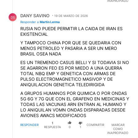
INAPROPIADO
vecinos arabes les retiraron su respaldo.
Respuesta de DANY SAVINO.
DANY SAVINO
19 DE MARZO DE 2026
DS
Responder a
Martin Lerma
RUSIA NO PUEDE PERMITIR LA CAIDA DE IRAN ES
EXISTENCIAL
Y TAMPOCO CHINA POR QUE SE QUEDARIA CON
MENOS PETROLEO Y PASARIA A SER UN MERO
BRASIL OSEA NADA
ES UN TREMENDO CASUS BELLI Y SI TODAVIA SI NO
SE AGARRON FEO ES POR MIEDO A UNA QUERRA
TOTAL NBQ EMP Y GENETICA CON ARMAS DE
PULSO ELECTROMAGNETICO MASIVOP Y DE
ANIQUILACION GENETICA TELEDIRIGIDA
A GRUPOS HUMANOS POR QUIMICA O POR ONDAS
5G 6G Y 7G QUE CON EL GRAFENO EN MEDICINAS Y
TODAS LAS VACUNAS ARN ENTRAN AL HUMANO Y
LO ANIQUILAN VOMN ONDAS DISPARADAS DESDE
AVIONES AWACS MODIFICADOS
1
RESPONDER
COMPARTIR
MARCAR
RESPUESTA
0
1
COMO
INAPROPIADO