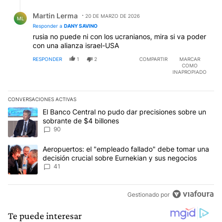
Respuesta de Martin Lerma.
Martin Lerma
20 DE MARZO DE 2026
ML
Responder a
DANY SAVINO
rusia no puede ni con los ucranianos, mira si va poder
con una alianza israel-USA
RESPONDER
1
2
COMPARTIR
MARCAR
COMO
INAPROPIADO
CONVERSACIONES ACTIVAS
Este listado muestra los artículos con más comentarios en los últim
Un artículo de tendencia con el título "El Banco Central no pudo 
El Banco Central no pudo dar precisiones sobre un
sobrante de $4 billones
90
Un artículo de tendencia con el título "Aeropuertos: el "empleado
Aeropuertos: el "empleado fallado" debe tomar una
decisión crucial sobre Eurnekian y sus negocios
41
Gestionado por