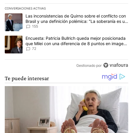
CONVERSACIONES ACTIVAS
Este listado muestra los artículos con más comentarios en los últim
Un artículo de tendencia con el título "Las inconsistencias de Qui
Las inconsistencias de Quirno sobre el conflicto con
Brasil y una definición polémica: "La soberanía es un
concepto antiguo"
155
Un artículo de tendencia con el título "Encuesta: Patricia Bullri
Encuesta: Patricia Bullrich queda mejor posicionada
que Milei con una diferencia de 8 puntos en imagen
negativa
72
Gestionado por