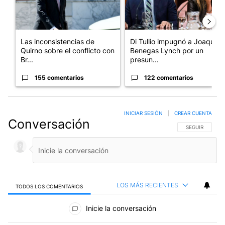
Las inconsistencias de
Di Tullio impugnó a Joaquín
Quirno sobre el conflicto con
Benegas Lynch por un
Br...
presun...
155 comentarios
122 comentarios
INICIAR SESIÓN
|
CREAR CUENTA
Conversación
SIGA ESTA CO
SEGUIR
LOS MÁS RECIENTES
TODOS LOS COMENTARIOS
Todos los comentarios
Inicie la conversación