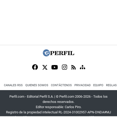
CANALES RSS
QUIENES SOMOS
CONTÁCTENOS
PRIVACIDAD
EQUIPO
REGLAS
Perfil.com - Editorial Perfil S.A.
| © Perfil.com 2006-2026 - Todos los
derechos reservados.
Editor responsable: Carlos Piro.
Registro de la propiedad intelectual RL-2024-31002957-APN-DNDA#MJ