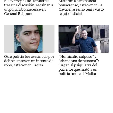
El lavarropas de la muerte:
Mataron a otro policía
tras una discusión, asesinan a
bonaerense, esta vez en La
un policía bonaerense en
Cava: el asesino tenía vasto
General Belgrano
legajo judicial
Otro policía fue asesinado por
"Homicidio culposo" y
delincuentes en un intento de
"abandono de persona":
robo, esta vez en Ezeiza
juzgan al psiquiatra del
paciente que mató a un
policía frente al Malba