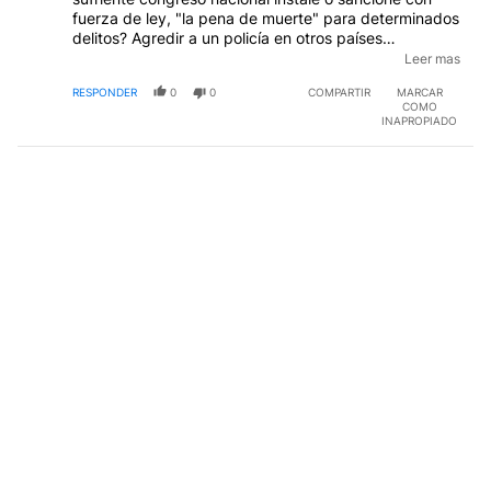
fuerza de ley, "la pena de muerte" para determinados
delitos? Agredir a un policía en otros países
directamente es muerte, pero en este país inviable, a
Leer mas
los días sale en libertad con una historia cerrada por la
RESPONDER
0
0
COMPARTIR
MARCAR
misma muerte.
EDITADO
COMO
INAPROPIADO