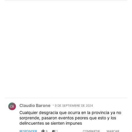
Comentario de Claudio Barone.
Claudio Barone
9 DE SEPTIEMBRE DE 2024
CB
Cualquier desgracia que ocurra en la provincia ya no
sorprende, pasaron eventos peores que esto y los
delincuentes se sienten impunes
RESPONDER
9
1
COMPARTIR
MARCAR