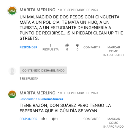
Comentario de MARITA MERLINO.
MARITA MERLINO
9 DE SEPTIEMBRE DE 2024
MM
UN MALNACIDO DE DOS PESOS CON CINCUENTA
MATA A UN POLICÍA, TE MATA UN HIJO, A UN
TURISTA, A UN ESTUDIANTE DE INGENIERÍA A
PUNTO DE RECIBIRSE...¡SIN PIEDAD! CLEAN UP THE
STREETS.
1
RESPONDER
COMPARTIR
MARCAR
RESPUESTA
6
0
COMO
INAPROPIADO
Respuesta desactivada.
CONTENIDO DESHABILITADO
1
RESPUESTA
Respuesta de MARITA MERLINO.
MARITA MERLINO
9 DE SEPTIEMBRE DE 2024
MM
Responder a
Guillermo Suarez
TIENE RAZÓN, DON SUÁREZ PERO TENGO LA
ESPERANZA QUE ALGÚN DÍA SE VAYAN.
RESPONDER
1
1
COMPARTIR
MARCAR
COMO
INAPROPIADO