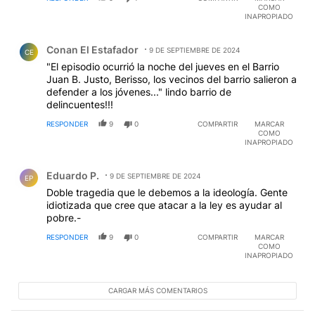
COMO
INAPROPIADO
Comentario de Conan El Estafador.
Conan El Estafador
9 DE SEPTIEMBRE DE 2024
CE
"El episodio ocurrió la noche del jueves en el Barrio
Juan B. Justo, Berisso, los vecinos del barrio salieron a
defender a los jóvenes..." lindo barrio de
delincuentes!!!
RESPONDER
9
0
COMPARTIR
MARCAR
COMO
INAPROPIADO
Comentario de Eduardo P..
Eduardo P.
9 DE SEPTIEMBRE DE 2024
EP
Doble tragedia que le debemos a la ideología. Gente
idiotizada que cree que atacar a la ley es ayudar al
pobre.-
RESPONDER
9
0
COMPARTIR
MARCAR
COMO
INAPROPIADO
CARGAR MÁS COMENTARIOS