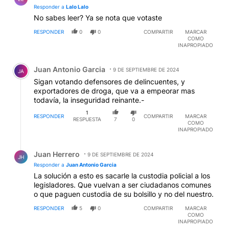
Responder a
Lalo Lalo
No sabes leer? Ya se nota que votaste
RESPONDER
0
0
COMPARTIR
MARCAR
COMO
INAPROPIADO
Comentario de Juan Antonio Garcia.
Juan Antonio Garcia
9 DE SEPTIEMBRE DE 2024
JA
Sigan votando defensores de delincuentes, y
exportadores de droga, que va a empeorar mas
todavía, la inseguridad reinante.-
1
RESPONDER
COMPARTIR
MARCAR
RESPUESTA
7
0
COMO
INAPROPIADO
Respuesta de Juan Herrero.
Juan Herrero
9 DE SEPTIEMBRE DE 2024
JH
Responder a
Juan Antonio Garcia
La solución a esto es sacarle la custodia policial a los
legisladores. Que vuelvan a ser ciudadanos comunes
o que paguen custodia de su bolsillo y no del nuestro.
RESPONDER
5
0
COMPARTIR
MARCAR
COMO
INAPROPIADO