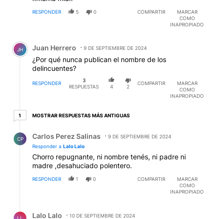
RESPONDER
5
0
COMPARTIR
MARCAR
COMO
INAPROPIADO
Comentario de Juan Herrero.
Juan Herrero
9 DE SEPTIEMBRE DE 2024
JH
¿Por qué nunca publican el nombre de los
delincuentes?
3
RESPONDER
COMPARTIR
MARCAR
RESPUESTAS
4
2
COMO
INAPROPIADO
1 respuesta más antiguas
MOSTRAR RESPUESTAS MÁS ANTIGUAS
1
Respuesta de Carlos Perez Salinas.
Carlos Perez Salinas
9 DE SEPTIEMBRE DE 2024
CP
Responder a
Lalo Lalo
Chorro repugnante, ni nombre tenés, ni padre ni
madre ,desahuciado polentero.
RESPONDER
1
0
COMPARTIR
MARCAR
COMO
INAPROPIADO
Respuesta de Lalo Lalo.
Lalo Lalo
10 DE SEPTIEMBRE DE 2024
LL