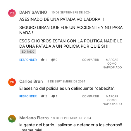
Comentario de DANY SAVINO.
DANY SAVINO
10 DE SEPTIEMBRE DE 2024
DS
ASESINADO DE UNA PATADA VOILADORA !!
SEGURO DIRAN QUE FUE UN ACCIDENTE Y NO PASA
NADA !
ESOS CHORROS ESTAN CON LA POLITICA NADIE LE
DA UNA PATADA A UN POLICIA POR QUIE SI !!!
EDITADO
RESPONDER
1
0
COMPARTIR
MARCAR
COMO
INAPROPIADO
Comentario de Carlos Brun.
Carlos Brun
9 DE SEPTIEMBRE DE 2024
CB
El asesino del policia es un delincuente "cabecita".
RESPONDER
2
1
COMPARTIR
MARCAR
COMO
INAPROPIADO
Comentario de Mariano Fierro.
Mariano Fierro
9 DE SEPTIEMBRE DE 2024
MF
la gente del barrio.. salieron a defender a los chorros!!
..mama mia!!