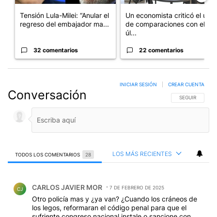
Tensión Lula-Milei: “Anular el
Un economista criticó el uso
regreso del embajador ma...
de comparaciones con el
úl...
32 comentarios
22 comentarios
INICIAR SESIÓN
|
CREAR CUENTA
Conversación
SIGA ESTA CO
SEGUIR
LOS MÁS RECIENTES
TODOS LOS COMENTARIOS
28
Todos los comentarios
Comentario de CARLOS JAVIER MOR.
CARLOS JAVIER MOR
7 DE FEBRERO DE 2025
CJ
Otro policía mas y ¿ya van? ¿Cuando los cráneos de
los legos, reformaran el código penal para que el
sufriente congreso nacional instale o sancione con