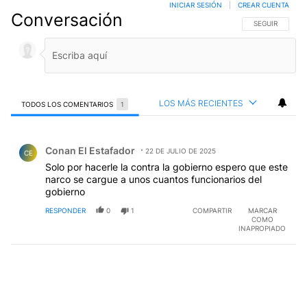
INICIAR SESIÓN
|
CREAR CUENTA
Conversación
SIGA ESTA CO
SEGUIR
LOS MÁS RECIENTES
TODOS LOS COMENTARIOS
1
Todos los comentarios
Comentario de Conan El Estafador.
Conan El Estafador
22 DE JULIO DE 2025
CE
Solo por hacerle la contra la gobierno espero que este
narco se cargue a unos cuantos funcionarios del
gobierno
RESPONDER
0
1
COMPARTIR
MARCAR
COMO
INAPROPIADO