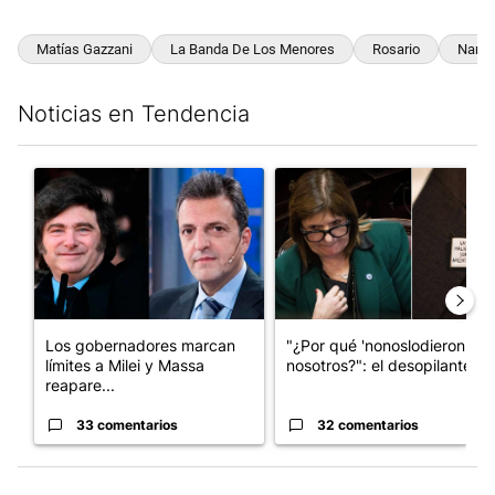
Matías Gazzani
La Banda De Los Menores
Rosario
Narco
Noticias en Tendencia
Este listado muestra los artículos con más comentarios en los últim
Un artículo de tendencia con el título "Los gobernadores marcan
Un artículo de tendencia con e
Los gobernadores marcan
"¿Por qué 'nonoslodieron' a
límites a Milei y Massa
nosotros?": el desopilante ...
reapare...
33 comentarios
32 comentarios