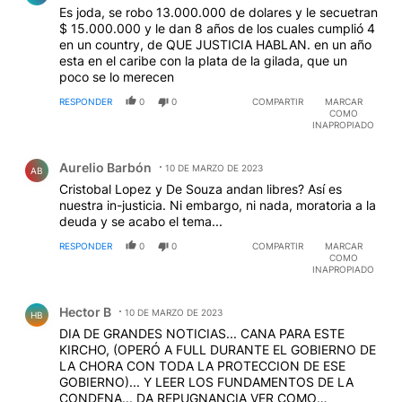
Es joda, se robo 13.000.000 de dolares y le secuetran
$ 15.000.000 y le dan 8 años de los cuales cumplió 4
en un country, de QUE JUSTICIA HABLAN. en un año
esta en el caribe con la plata de la gilada, que un
poco se lo merecen
RESPONDER
0
0
COMPARTIR
MARCAR
COMO
INAPROPIADO
Comentario de Aurelio Barbón.
Aurelio Barbón
10 DE MARZO DE 2023
AB
Cristobal Lopez y De Souza andan libres? Así es
nuestra in-justicia. Ni embargo, ni nada, moratoria a la
deuda y se acabo el tema...
RESPONDER
0
0
COMPARTIR
MARCAR
COMO
INAPROPIADO
Comentario de Hector B.
Hector B
10 DE MARZO DE 2023
HB
DIA DE GRANDES NOTICIAS... CANA PARA ESTE
KIRCHO, (OPERÓ A FULL DURANTE EL GOBIERNO DE
LA CHORA CON TODA LA PROTECCION DE ESE
GOBIERNO)... Y LEER LOS FUNDAMENTOS DE LA
CONDENA... DA REPUGNANCIA VER COMO