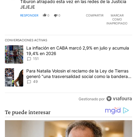
Tiburon atrapado esta vez en las redes de la Justicia
JEJEJE
RESPONDER
0
0
COMPARTIR
MARCAR
COMO
INAPROPIADO
CONVERSACIONES ACTIVAS
Este listado muestra los artículos con más comentarios en los últim
Un artículo de tendencia con el título "La inflación en CABA marc
La inflación en CABA marcó 2,9% en julio y acumula
19,4% en 2026
151
Un artículo de tendencia con el título "Para Natalia Volosin el re
Para Natalia Volosin el reclamo de la Ley de Tierras
generó "una trasversalidad social como la bandera
de Malvinas"
49
Gestionado por