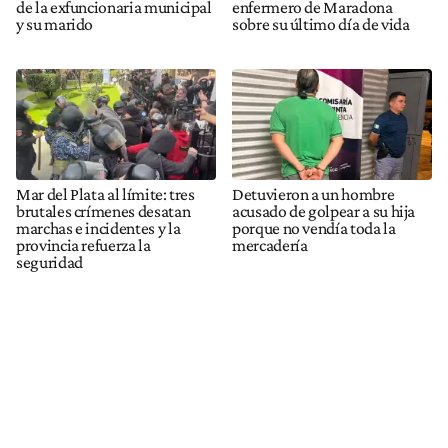
de la exfuncionaria municipal
enfermero de Maradona
y su marido
sobre su último día de vida
Mar del Plata al límite: tres
Detuvieron a un hombre
brutales crímenes desatan
acusado de golpear a su hija
marchas e incidentes y la
porque no vendía toda la
provincia refuerza la
mercadería
seguridad