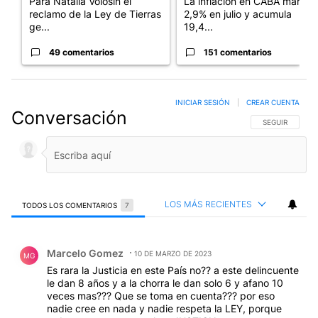
Para Natalia Volosin el
La inflación en CABA marcó
reclamo de la Ley de Tierras
2,9% en julio y acumula
ge...
19,4...
49 comentarios
151 comentarios
INICIAR SESIÓN
|
CREAR CUENTA
Conversación
SIGA ESTA CO
SEGUIR
LOS MÁS RECIENTES
TODOS LOS COMENTARIOS
7
Todos los comentarios
Comentario de Marcelo Gomez.
Marcelo Gomez
10 DE MARZO DE 2023
MG
Es rara la Justicia en este País no?? a este delincuente
le dan 8 años y a la chorra le dan solo 6 y afano 10
veces mas??? Que se toma en cuenta??? por eso
nadie cree en nada y nadie respeta la LEY, porque