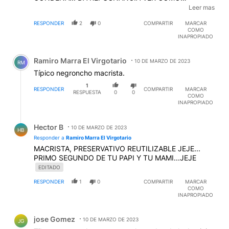
ROBARON DESCARADAMENTE AL PAIS... ES
Leer mas
ENTENDIBLE QUE ELLA PREGONE SU INOCENCIA,
RESPONDER
2
0
COMPARTIR
MARCAR
COMO CUALQUIER DELINCUENTE DE SU CALAÑA
COMO
LO HACE ANTE EL CASTIGO... LO INEXPLICABLE
INAPROPIADO
SON LOS HOMINIDOS QUE LA DEFIENDEN, SIN
Comentario de Ramiro Marra El Virgotario.
TENER POSIBILDAD DE ANALIZAR ESTO,
Ramiro Marra El Virgotario
SIMPLEMENTE PORQUE NO SABEN LEER, NI
10 DE MARZO DE 2023
RM
SIQUIERA INTERPRETAR LO QUE PASÓ... OTRO
Típico negroncho macrista.
RESULTADO DE ESTA BANDA... MUCHA GENTE
1
LIMOSNERA, AGRADECIDA POR UN PLATO DE
RESPONDER
COMPARTIR
MARCAR
RESPUESTA
0
0
COMO
POLENTA A QUIENES FUERON SUS VERDUGOS
INAPROPIADO
TOTALMENTE IGNORANTE...
Respuesta de Hector B.
Hector B
10 DE MARZO DE 2023
HB
Responder a
Ramiro Marra El Virgotario
MACRISTA, PRESERVATIVO REUTILIZABLE JEJE...
PRIMO SEGUNDO DE TU PAPI Y TU MAMI...JEJE
EDITADO
RESPONDER
1
0
COMPARTIR
MARCAR
COMO
INAPROPIADO
Comentario de jose Gomez.
jose Gomez
10 DE MARZO DE 2023
JG